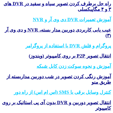
راه حل برطرف کردن تصویر سیاه و سفید در DVR های
۳ و ۴ مگاپیکسلی
آموزش تعمیرات DVR دی وی آر و NVR
عیب یابی کاربردی دوربین مدار بسته، NVR و دی وی آر
(۳)
پروگرام و فلش DVR با استفاده از پروگرامر
انتقال تصویر P2P بر روی کامپیوتر (ویندوز)
آموزش و نحوه سوکت زدن کابل شبکه
آموزش رنگی کردن تصویر در شب دوربین مداربسته از
طریق منو
کنترل وسایل برقی با SMS (اس ام اس) از راه دور
انتقال تصویر دوربین و DVR بدون آی پی استاتیک بر روی
کامپیوتر