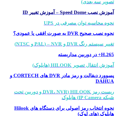
تصویر سه بعدی)
آموزش نصب Speed Dome – آموزش تغییر ID
نحوه محاسبه توان مصرفی در UPS
نحوه نصب صحیح DVR به صورت افقی یا عمودی؟
تغییر سیستم رنگ DVR و NVR – (PAL و NTSC)
H.265+ در دوربین مداربسته
آموزش انتقال تصویر HILOOK (هایلوک)
پسوورد دیفالت و رمز مادر DVR های CORTECH و
DAHUA
ریست رمز HILOOK (DVR، NVR و دوربین تحت
شبکه IP Camera) هایلوک
نحوه انتخاب رمز اصولی برای دستگاه های Hilook
هایلوک (های لوک)