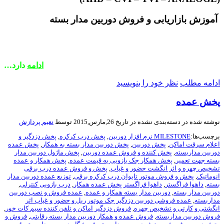
آموزش بازاریابی و فروش دوربین مدار بسته
ادامه
دارد…
ادامه مطلب
نظر خود را بنویسید
پخش عمده
نوشته شده در
دسته‌بندی نشده
در تاریخ 26,مارس,2015 توسط
نعیم پردازش
برچسب‌ها:
MILESTONE نرم افزار دوربین
,
پخش درب کرکره
,
پخش دزدگیر و
اعلام سرقت اماکن
,
پخش دوربین
,
پخش دوربین مدار بسته به همکار
,
پخش عمده
دوربین مداربسته
,
پخش کننده و فروش عمده دوربین
,
پخش ماژول دوربین مدار
بسته جهت تعمیر
,
پخش همکار جک بازویی به قیمت عمده
,
پخش همکار و عمده
تشخیص چهره و اثر انگشت حضور و غیاب
,
پخش و فروش عمده درب برقی
انوماتیک
,
پخش و فروش موتور تایوان درب کرکره برقی
,
توزیع عمده دوربین مدار
بسته
,
داهوا فراگستر
,
داهوا فراگستر پخش عمده همکار
,
درب بازویی کنترلی
,
دوربین مدار بسته
,
دوربین مدار بسته همکار و عمده
,
عمده فروش و نصب دوربین
مداربسته
,
عمده فروشی دوربین دزدگیر جک موتور ریل و حضور و غیاب اثر
انگشتی و کارتی و تشخیص چهره
,
فروش دزدگیر اماکن و تلفن کننده سیم کات خور
,
فروش دوربین مداربسته
,
فروش عمده و همکار دوربین مدار بسته رقابتی
,
فروش و