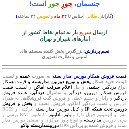
جنسمان،
جورِ
جور
است!
(
گارانتی
طلایی
اجناس تا
۲۴
ماه
و تعویض
۲۴ ساعته
)
ارسال
سریع
بار به تمام نقاط کشور از
انبارهای شیراز و تهران
نعیم پردازش
:
بزرگترین پخش کننده سیستم های
امنیتی و نظارت تصویری
قیمت فروش همکار دوربین مدار بسته
به صورت
عمده
و لیست
قیمت خرید همکار
پخش و توزیع دوربین مداربسته و
قیمت همکار
انواع
دزدگیر
،
چشمی
و پنل
اعلام سرقت اماکن
و
لیست قیمت
فروش همکار دوربین، دزدگیر
و
سانترال
دزدگیر.
عمده فروش
دزدگیر
و رادار و چشم خطی و فروش
گیت فروشگاهی
به همراه
فروش و
نصب دزدگیر اماکن. فروش
،
نصب و
پخش و فروش
دوربین تحت شبکه IP
و
کابل دوربین مدار بسته
(ترکیبی و RG59
مس و آلومینیم فویل دار) و
پاور،
آدابتور
، کانکتور BNC پرسی و
پیچی دوربین
مداربسته
و انواع پاور مرکزی و صنعتی دوربین مدار
بسته و
فروش عمده یو پی اس UPS
دوربینمداربسته نپاکو
.