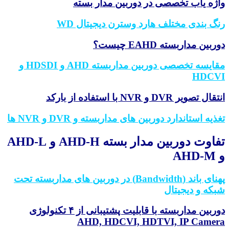
واژه یاب تخصصی در دوربین مدار بسته
رنگ بندی مختلف هارد وسترن دیجیتال WD
دوربین مداربسته EAHD چیست؟
مقایسه تخصصی دوربین مداربسته AHD و HDSDI و
HDCVI
انتقال تصویر DVR و NVR با استفاده از بارکد
تغذیه استاندارد دوربین های مداربسته و DVR و NVR ها
تفاوت دوربین مدار بسته AHD-H و AHD-L
و AHD-M
پهنای باند (Bandwidth) در دوربین های مداربسته تحت
شبکه و دیجیتال
دوربین مداربسته با قابلیت پشتیبانی از ۴ تکنولوژی
AHD, HDCVI, HDTVI, IP Camera