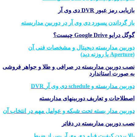
بازیابی رمز عبور DVR دی وی آر
باز گرداندن پسورد دی وی آر در دوربین مداربسته
گوگل درایو Google Drive چیست؟
دوربین مداربسته دیجیتال و مشخصات فنی آن
(Aperture یا روزنه دید)
نصب دوربین مداربسته در صرافی و طلا و جواهر فروشی
به صورت استاندارد
دوربین مداربسته و schedule دی وی آر
DVR
اصطلاحات و تعاریف دوربینهای مداربسته
دوربین مدار بسته تحت شبکه و عوامل مهم در انتخاب آن
نصب دوربین مداربسته در
دفاتر
بالا بردن کیفیت فیلم دی وی آر پس از ضبط