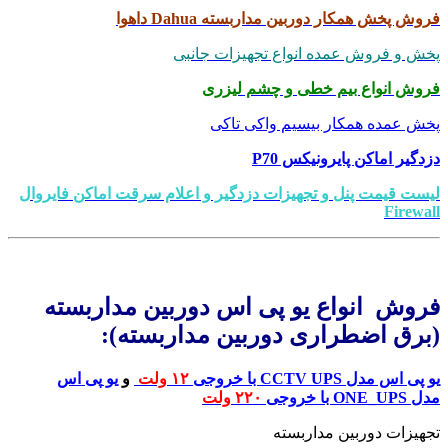
فروش پخش همکار دوربین مداربسته Dahua داهوا
پخش و فروش عمده انواع تجهیزات جانبی
فروش انواع بیم خطی و چشم لیزری
پخش عمده همکار بیسیم واکی تاکی
دزدگیر اماکن پایرونیکس P70
لیست قیمت پنل و تجهیزات دزدگیر و اعلام سرقت اماکن فایروال
Firewall
.
فروش انواع یو پی اس دوربین مداربسته
(برق اضطراری دوربین مداربسته):
یو پی اس مدل CC
TV UPS با خروجی
۱۲ ولت
و
یو
پی اس
مدل ONE_UPS با خروجی
۲۲۰ ولت
تجهیزات دوربین مداربسته