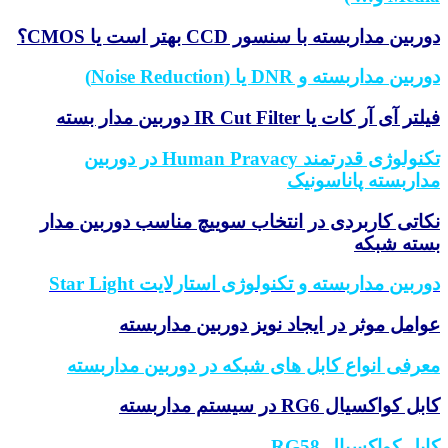
دوربین مداربسته با سنسور CCD بهتر است یا CMOS؟
دوربین مداربسته و DNR یا (Noise Reduction)
فیلتر آی آر کات یا IR Cut Filter دوربین مدار بسته
تکنولوژی قدرتمند Human Pravacy در دوربین
مداربسته پاناسونیک
نکاتی کاربردی در انتخاب سوییچ مناسب دوربین مدار
بسته شبکه
دوربین مداربسته و تکنولوژی استارلایت Star Light
عوامل موثر در ایجاد نویز دوربین مداربسته
معرفی انواع کابل های شبکه در دوربین مداربسته
کابل کواکسیال RG6 در سیستم مداربسته
کابل کواکسیال RG58