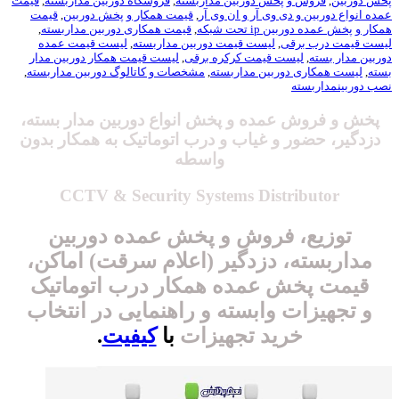
پخش دوربین
,
فروش و پخش دوربین مداربسته
,
فروشگاه دوربین مداربسته
,
قیمت
عمده انواع دوربین و دی وی آر و ان وی آر
,
قیمت همکار و پخش دوربین
,
قیمت
همکار و پخش عمده دوربین ip تحت شبکه
,
قیمت همکاری دوربین مداربسته
,
لیست قیمت درب برقی
,
لیست قیمت دوربین مداربسته
,
لیست قیمت عمده
دوربین مدار بسته
,
لیست قیمت کرکره برقی
,
لیست قیمت همکار دوربین مدار
بسته
,
لیست همکاری دوربین مداربسته
,
مشخصات و کاتالوگ دوربین مداربسته
,
نصب دوربینمداربسته
پخش
و
فروش
عمده و پخش
انواع دوربین مدار بسته،
دزدگیر، حضور و غیاب و درب اتوماتیک به همکار بدون
واسطه
CCTV & Security Systems Distributor
توزیع، فروش و
پخش عمده دوربین
مداربسته
، دزدگیر (اعلام سرقت) اماکن،
قیمت پخش عمده
همکار
درب اتوماتیک
و تجهیزات وابسته و راهنمایی در انتخاب
خرید تجهیزات
با
کیفیت
.