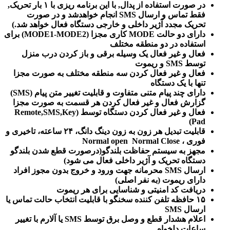
در صورت استفاده از پدال, با این برنامه ریزی با ۱ بار تحریک,
فقط تماس و ارسال SMS انجام خواهدشد و در صورت
تحریک مجدد آژیر داخلی و خارجی دستگاه فعال خواهد شد.)
دارای دو حالت MODE کاری مجزا (MODE1-MODE2) برای
استفاده در دو منطقه مختلف
فعال و غیر فعال یک وسیله برقی و باز کردن درب منزل
توسط SMS و ریموت
فعال و غیر فعال کردن سه منطقه مختلف به صورت مجزا
تنها با یک دستگاه
دارای چند پیام متنی متفاوت و قابلیت تغییر متن پیام (SMS)
گزارش فعال و غیر فعال کردن هر قسمت به صورت مجزا
فعال و غیر فعال کردن دستگاه توسط (Remote,SMS,Key
Pad)
قابلیت تبدیل هر زون به زون دینگ دانگ، ۲۴ ساعته، تاخیری و
فوری ، Normal open Normal Close
مجهز به سیستم حفاظت بلندگو(درصورت قطع شدن بلندگو
دستگاه تحریک و آژیر داخلی فعال می شود)
ارسال SMS محرمانه جهت ورود و خروج بدون مجوز افراد
دارای ریموت (به نفر اصلی)
دریافت کد امنیتی و شناسایی برای هر ریموت
۱۵ حافظه تلفن کننده سخنگو با قابلیت انتخاب حالت تماس یا
ارسال SMS
اعلام هشدار قطع و وصل برق توسط SMS یا آلارم با تغییر
ساعات دلخواه