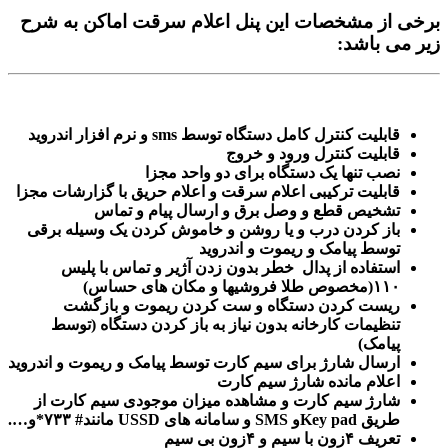
برخی از مشخصات این پنل اعلام سرقت اماکن به شرح
زیر می باشد:
قابلیت کنترل کامل دستگاه توسط sms و نرم افزار اندروید
قابلیت کنترل ورود و خروج
نصب تنها یک دستگاه برای دو واحد مجزا
قابلیت ترکیبی اعلام سرقت و اعلام حریق با گزارشات مجزا
ت
شخیص قطع و وصل برق و ارسال پیام و تماس
باز کردن درب و یا روشن و خاموش کردن یک وسیله برقی
توسط پیامک و ریموت و اندروید
استفاده از پدال خطر بدون زدن آژیر و تماس با پلیس
۱۱۰(مخصوص طلا فروشیها و مکان های حساس)
ریست کردن دستگاه و ست کردن ریموت و بازگشت
تنظیمات کارخانه بدون نیاز به باز کردن دستگاه (توسط
پیامک)
ارسال شارژ برای سیم کارت توسط پیامک و ریموت و اندروید
اعلام مانده شارژ سیم کارت
شارژ سیم کارت و مشاهده میزان موجودی سیم کارت از
طریق Key padو SMS و سامانه های USSD مانند# ۷۳۳*و….
تعریف ۴زون با سیم و ۴زون بی سیم