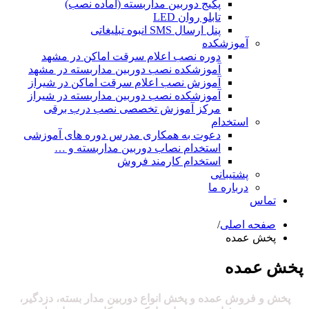
پکیج دوربین مداربسته (آماده نصب)
تابلو روان LED
پنل ارسال SMS انبوه تبلیغاتی
آموزشکده
دوره نصب اعلام سرقت اماکن در مشهد
آموزشکده نصب دوربین مداربسته در مشهد
آموزش نصب اعلام سرقت اماکن در شیراز
آموزشکده نصب دوربین مداربسته در شیراز
مرکز آموزش تخصصی نصب درب برقی
استخدام
دعوت به همکاری مدرس دوره های آموزشی
استخدام نصاب دوربین مداربسته و …
استخدام کارمند فروش
پشتیبانی
درباره ما
تماس
صفحه اصلی
/
پخش عمده
پخش عمده
پخش
و
فروش
عمده و پخش
انواع دوربین مدار بسته، دزدگیر،