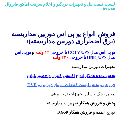
لیست قیمت پنل و تجهیزات دزدگیر و اعلام سرقت اماکن فایروال
Firewall
.
فروش انواع یو پی اس دوربین مداربسته
(برق اضطراری دوربین مداربسته):
یو پی اس مدل CC
TV UPS با خروجی
۱۲ ولت
و
یو
پی اس
مدل ONE_UPS با خروجی
۲۲۰ ولت
تجهیزات دوربین مداربسته
پخش عمده همکار انواع اکسس کنترل و حضور غیاب
فروش و پخش لیست قطعات مونتاژ دوربین و DVR
موتور، جک و سایر تجهیزات درب برقی
پخش و فروش همکار
تجهیزات مداربسته
توزیع عمده و
فروش همکار RG59