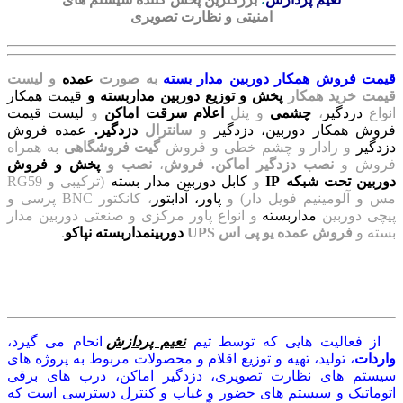
امنیتی و نظارت تصویری
قیمت فروش همکار دوربین مدار بسته
به صورت
عمده
و لیست
قیمت خرید همکار
پخش و توزیع دوربین مداربسته و
قیمت همکار
انواع
دزدگیر
،
چشمی
و پنل
اعلام سرقت اماکن
و
لیست قیمت
فروش همکار دوربین، دزدگیر
و
سانترال
دزدگیر.
عمده فروش
دزدگیر
و رادار و چشم خطی و فروش
گیت فروشگاهی
به همراه
فروش و
نصب دزدگیر اماکن. فروش
،
نصب و
پخش و فروش
دوربین تحت شبکه IP
و
کابل دوربین مدار بسته
(ترکیبی و RG59
مس و آلومینیم فویل دار) و
پاور،
آدابتور
، کانکتور BNC پرسی و
پیچی دوربین
مداربسته
و انواع پاور مرکزی و صنعتی دوربین مدار
بسته و
فروش عمده یو پی اس UPS
دوربینمداربسته نپاکو
.
از فعالیت هایی که توسط تیم
نعیم پردازش
انحام می گیرد،
واردات
، تولید، تهیه و توزیع اقلام و محصولات مربوط به پروژه های
سیستم های نظارت تصویری، دزدگیر اماکن، درب های برقی
اتوماتیک و سیستم های حضور و غیاب و کنترل دسترسی است که