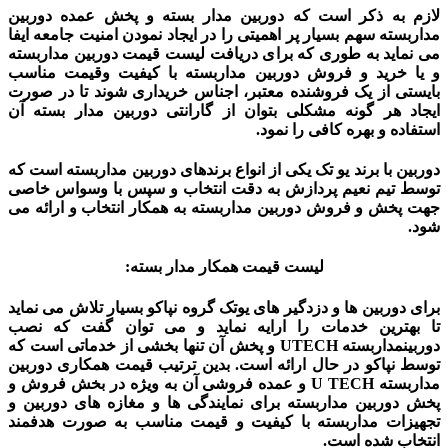
لازم به ذکر است که دوربین مدار بسته و
پخش عمده دوربین
مداربسته سهم بسیار پر اهمیتی را در ایجاد نمودن امنیت جامعه ایفا
می نماید به طوری که برای دریافت لیست قیمت دوربین مداربسته
و یا خرید و
فروش دوربین مداربسته با کیفیت وقیمت مناسب
بایستی از یک فروشنده معتبر، اجناس خریداری شوند تا در صورت
ایجاد هر گونه مشکلی بتوان از گارانتی دوربین مدار بسته آن
استفاده و بهره کافی را نمود.
دوربین با برند یو تک یکی از انواع برندهای دوربین مداربسته است که
توسط تیم نعیم پردازش به دقت انتخاب و سپس با وسواس خاصی
جهت
پخش و فروش دوربین مداربسته به همکار انتخاب و ارائه می
شود.
لیست قیمت همکار مدار بسته:
برای دوربین ها و دزدگیر های یوتک گروه
نپاکو بسیار تلاش می نماید
تا بهترین خدمات را ارایه نماید و می توان گفت که
نصب
دوربینمداربسته UTECH و
پخش آن تنها بخشی از خدماتی است که
توسط نپاکو در حال ارائه است. بدین ترتیب
قیمت همکاری دوربین
مداربسته U TECH و عمده فروشی آن به ویژه در بخش فروش و
پخش دوربین مداربسته برای نمایندگی ها و مغازه های دوربین و
تجهیزات مداربسته با کیفیت و قیمت مناسب به صورت هدفمند
انتخاب شده است.