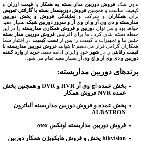
بدون شک
فروش دوربین مدار بسته به همکار
با
قیمت ارزان
و
کیفیت مناسب و همچنین
فروش دوربینمدار بسته با گارانتی تعویض
برای
همکاران
و شرکت و
نمایندگی فروش و پخش دوربین
مداربسته و دی وی آر و ان وی آر و سرور دوربین شبکه
بسیار مفید
خواهد بود و می توان د
وربین و فروش همکاری
مداربسته
را در این
حیطه دسته بندی کرد . ما برای افزایش
فروش دوربین مدار بسته
جنس ها و تجهیزات با کیفیت را پس از
تست کیفیت
در اختیار شما
همکاران گرامی قرار می دهیم تا بتوانید ف
روش دوربین مداربسته با
قیمت رقابتی
را در
شهر
خود و ایران ادامه دهید.
خرید
از
وارد کننده
دوربین و دی وی آر و اچ وی آر
بسیار مفید تمام می شود.
برندهای دوربین مداربسته:
پخش عمده اچ وی آر HVR و DVR و همچنین پخش
عمده NVR فروش همکار
پخش عمده و فروش دوربین مداربسته آلباترون
ALBATRON
فروش دوربین مداربسته اوتکس otex
hikvision پخش و فروش هایکویژن همکار دوربین