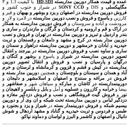
عمده و قیمت همکار دوربین مداربسته
HD-SDI
با کیفیت 1.3 و ۳
مگاپیکسلی
و DIS و
SONY CCD
در شیراز و جنوب کشور و
فروش دوربین مداربسته در اصفهان
و
یزد و بوشهر و بهبهان
و قیر و
کارزین و
یاسوج و فروش و نصب
دوربین مداربسته
در لامرد و لار و
مرودشت و آباده و سروستان و
فروش دوربین مداربسته به همکار
در اراک و قم و ارومیه و کردستان و گرگان و مازندران
و
ساری و
بندر و اردبیل و تبریز و دوربین مداربسته در تهران و فروش و نصب
دوربین مدار بسته در کرج و مشهد و دامغان و رفسنجان و تربت
حیدریه
و آ
بادان و خرمشهر و دوربین مداربسته دراهواز و سمنان و
ساری و ساوه نصب و فروش دوربین مداربسته در بیرجند
و
انتقال
تصویر دوربین مداربسته در شیراز
و یاسوج و بو
شهر و کنگان و
درگهان و پارسیان و نصب و فروش و انتقال تصویر دوربین
مداربسته در کیش و قشم و قزوین و کرمانشاه و لرستان و خرم
آباد و همدان و سیستان و بلوچستان
و همچنین د
وربین مدار بسته و
فروش در مراغه و سنندج و اصفهان و اسلامشهر و دلیجان
و
دوربینمداربسته در کاشان
و
مبارکه
و سپاهان شهر و
صفاشهر
و
بیضا و
خرامه
و
کازرون
و
عسلویه
و آمل و
بابل
و
بابلسر
و
لاهیجان
و
نور
و
فروش گیت فروشگاهی
و
نصب و فروش دزدگیر مغازه و
دزدگیر لباس
و
دوربین مداربسته تحت شبکه و ان وی آر و دوربین
بیسیم شبکه
و
فروش دوربینمدار بسته
در
شیراز و یزد و بجنورد و
طبس و فردوس و تربت حیدریه و گناباد و مشهد اردهال و شوش
دانیال و اصفهان و کاشمر و البرز و لواسان و دماوند نپاکو.