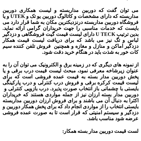
می توان گفت که دوربین مداربسته و لیست همکاری دوربین
مداربسته که دارای مشخصات و کاتالوگ دوربین یو تک و UTEK و یا
فروشگاه دوربین مداربسته درنزدیکترین مکان به شما قرار دارد می
بایست که خدمات مناسبی را جهت خریداران گرامی ارائه نماید.
بدین ترتیب U TECK دارای لیست قیمت گیت فروشگاهی و دزدگیر
لباس و تگ نیز می باشد که برای دریافت لیست قیمت همکار
دزدگیر اماکن و منازل و مغازه و همچنین
فروش تلفن کننده سیم
کات خور به شذت باید در هنگام خرید دقت شود.
از نمونه های دیگری که در زمینه برق و الکترونیک می توان آن را به
عنوان زیرشاخه معرفی نمود، مبحث لیست قیمت درب برقی و یا
پخش دوربین مدار بسته به قیمت عمده فروشی است که برای
لیست قیمت کرکره برقی و
فروش درب کنترلی و درب پارکینگی
بایستی با چشمانی باز انتخاب صورت پذیرد.
درب بازویی کنترلی و
دوربین مدار بسته ارزان نیز از جمله مواردی هستند که خریداران
اکثرا به دنبال آن می باشند و برای فروش ارزان دوربین مداربسته
بایستی انتخاب را از مواردی انجام داد که برای پخش همکار دوربین و
دزدگیر و سیستم امنیتی که قرار است تا به صورت عمده فروشی
عرضه شود مناسب باشد.
لست قیمت دوربین مدار بسته همکار: