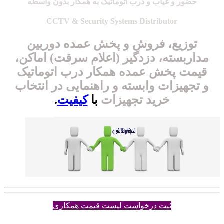
حضور و غیاب و درب اتوماتیک به همکار بدون واسطه
CCTV & Security Systems Distributor
توزیع، فروش و
پخش عمده دوربین
مداربسته
، دزدگیر (اعلام سرقت) اماکن،
قیمت پخش عمده
همکار
درب اتوماتیک
و تجهیزات وابسته و راهنمایی در انتخاب
خرید تجهیزات
با
کیفیت
.
ثبت درخواست لیست قیمت همکاری