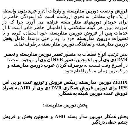
فروش و نصب دوربین مداربسته
و
واردات
آن و
خرید بدون واسطه
از یک جای مطمئن به نحوی ارزشمند است که آسودگی خاطر را
برای
خریدار دوربینهای مدار بسته
فراهم می آورد. چرا که در
صورت بروز هر گونه مشکلاتی با اطمینان خاطر قادر است تا از
خدمات پس از فروش دوربین مداربسته
خود استفاده کرده و یا
تعمیرات دوربین مداربسته
خود را به راحتی توسط
عامل پخش
دوربین مداربسته
و
نمایندگی دوربین مدار بسته
برطرف نماید.
بدین ترتیب انواع قطعات به منظور
تعمیر دوربین مداربسته
و
تعمیر
DVR دی وی آر
و یا همچنین
تعمیر NVR ان وی آر
موجود است تا
در اسرع وقت نسبت به
برطرف کردن عیوب دوربین مداربسته
و
در کمترین زمان ممکن اقدام شود.
ZEDIX دوربین مداربسته زدیکس فروش و توزیع
عمده یو پی اس
UPS برای دوربین فروش همکاری DVR دی وی آر AHD به همراه
فروش عمده دوربین شبکه به همکار.
پخش دوربین مداربسته:
پخش همکار دوربین مدار بسته AHD و همچنین پخش و فروش
چشم خطی دزدگیر