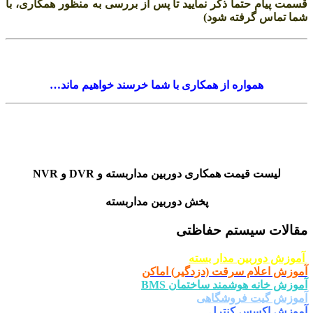
ت پیام حتما ذکر نمایید تا پس از بررسی به منظور همکاری، با
 تماس گرفته شود)
همواره از همکاری با شما خرسند خواهیم ماند…
لیست قیمت همکاری دوربین مداربسته و DVR و NVR
پخش دوربین مداربسته
الات سیستم حفاظتی
زش دوربین مدار بسته
زش اعلام سرقت (دزدگیر) اماکن
زش خانه هوشمند ساختمان BMS
وزش گیت فروشگاهی
وزش اکسس کنترل