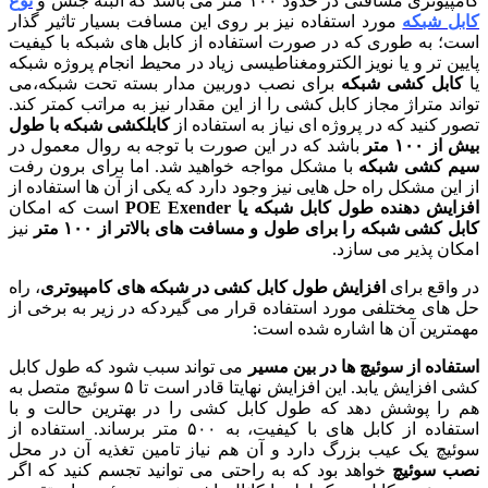
کامپیوتری مسافتی در حدود ۱۰۰ متر می باشد که البته جنس و
نوع
کابل شبکه
مورد استفاده نیز بر روی این مسافت بسیار تاثیر گذار
است؛ به طوری که در صورت استفاده از کابل های شبکه با کیفیت
پایین تر و یا نویز الکترومغناطیسی زیاد در محیط انجام پروژه شبکه
یا
کابل کشی شبکه
برای نصب دوربین مدار بسته تحت شبکه،می
تواند متراژ مجاز کابل کشی را از این مقدار نیز به مراتب کمتر کند.
تصور کنید که در پروژه ای نیاز به استفاده از
کابلکشی شبکه با طول
بیش از ۱۰۰
متر
باشد که در این صورت با توجه به روال معمول در
سیم کشی شبکه
با مشکل مواجه خواهید شد. اما برای برون رفت
از این مشکل راه حل هایی نیز وجود دارد که یکی از آن ها استفاده از
افزایش دهنده طول کابل شبکه یا POE Exender
است که امکان
کابل کشی شبکه را برای طول و مسافت های بالاتر از ۱۰۰ متر
نیز
امکان پذیر می سازد.
در واقع برای
افزایش طول کابل کشی در شبکه های کامپیوتری
، راه
حل های مختلفی مورد استفاده قرار می گیردکه در زیر به برخی از
مهمترین آن ها اشاره شده است:
استفاده از سوئیچ ها در بین مسیر
می تواند سبب شود که طول کابل
کشی افزایش یابد. این افزایش نهایتا قادر است تا ۵ سوئیچ متصل به
هم را پوشش دهد که طول کابل کشی را در بهترین حالت و با
استفاده از کابل های با کیفیت، به ۵۰۰ متر برساند. استفاده از
سوئیچ یک عیب بزرگ دارد و آن هم نیاز تامین تغذیه آن در محل
نصب سوئیچ
خواهد بود که به راحتی می توانید تجسم کنید که اگر