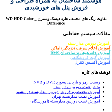
هوشمند ساختمان به همراه طراحی و
فروش پنل های خورشیدی
تفاوت رنگ های مختلف هارد دیسک وسترن _ WD HDD Color
Difference
لات سیستم حفاظتی
ش دوربین مدار بسته
ش اعلام سرقت (دزدگیر) اماکن
ش خانه هوشمند ساختمان BMS
زش گیت فروشگاهی
زش اکسس کنترل
ته‌های تازه
ریست رمز و بازیابی پسورد DVR و NVR
پخش عمده دوربین مداربسته
آموزش تخصصی، فروش دوربین مداربسته در مشهد
آموزش نصب مداربسته تهران
آموزش نصب دوربین مداربسته (آموزشگاه)