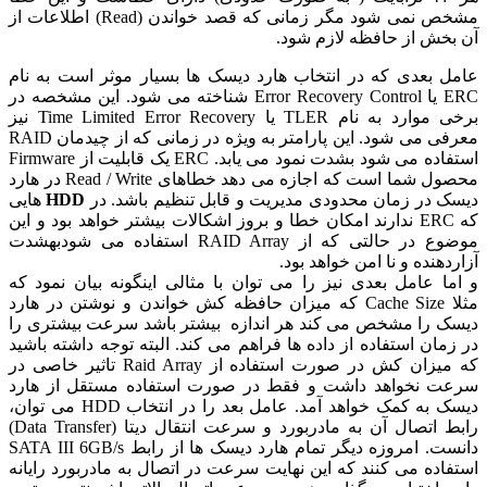
مشخص نمی شود مگر زمانی که قصد خواندن (Read) اطلاعات از
خش از حافظه لازم شود.
 بعدی که در انتخاب هارد دیسک ها بسیار موثر است به نام
ERC یا Error Recovery Control شناخته می شود. این مشخصه در
برخی موارد به نام TLER یا Time Limited Error Recovery نیز
معرفی می شود. این پارامتر به ویژه در زمانی که از چیدمان RAID
استفاده می شود بشدت نمود می یابد. ERC یک قابلیت از Firmware
محصول شما است که اجازه می دهد خطاهای Read / Write در هارد
 در زمان محدودی مدیریت و قابل تنظیم باشد. در
HDD
هایی
که ERC ندارند امکان خطا و بروز اشکالات بیشتر خواهد بود و این
موضوع در حالتی که از RAID Array استفاده می شودبهشدت
دهنده و نا امن خواهد بود.
ا عامل بعدی نیز را می توان با مثالی اینگونه بیان نمود که
مثلا Cache Size که میزان حافظه کش خواندن و نوشتن در هارد
 را مشخص می کند هر اندازه بیشتر باشد سرعت بیشتری را
مان استفاده از داده ها فراهم می کند. البته توجه داشته باشید
که میزان کش در صورت استفاده از Raid Array تاثیر خاصی در
ت نخواهد داشت و فقط در صورت استفاده مستقل از هارد
 به کمک خواهد آمد. عامل
بعد را در انتخاب HDD می توان،
رابط اتصال آن به مادربورد و سرعت انتقال دیتا (Data Transfer)
دانست. امروزه دیگر تمام هارد دیسک ها از رابط SATA III 6GB/s
اده می کنند که این نهایت سرعت در اتصال به مادربورد رایانه