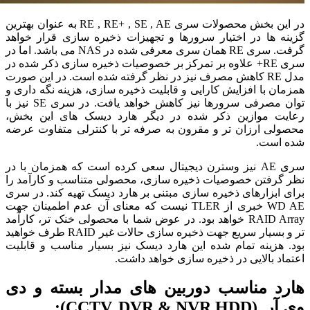
در این بخش محصولات سری RE , RE+ , SE , AE به عنوان بهترین
ه ها در اختیار سرورها و تجهیزات ذخیره سازی قرار خواهد
همان سری معرفی شده در NAS می باشد.
اما در
سری RE+ علاوه بر تمرکز بر خصوصیات ذخیره سازی ذکر شده در
مدل RE کاهش مصرف نیز در نظر گرفته شده است. در این صورت
ان با افزایش کارایی و قابلیت ذخیره سازی، هزینه نگه داری و
ن مصرفی سرورها نیز کاهش خواهد یافت.
در سری SE نیز با
یت موازین ذکر شده در دیگر هارد دیسک های این بخش،
لی ارزان تر و مقرون به صرفه تر با کنترلی متفاوت عرضه
 است.
سری AE نیز وسترن دیجیتال سعی کرده است که همزمان با در
گرفتن خصوصیات ذخیره سازی، محصولی متناسب و کارآمد را
 ابزارهای ذخیره سازی مبتنی بر هارد دیسک تهیه کند. در سری
WD AE خبری از TLER نیست که معنای آن عدم اطمینان جهت
RAID Array خواهد بود. در عوض شما با محصولی خنک تر، کارآمد
تر و بسیار سریع جهت ذخیره سازی حالات غیر RAID طرف خواهید
 هزینه تمام شده این هارد دیسک نیز بسیار مناسب و قابلیت
اد بالایی در ذخیره سازی خواهد داشت.
رد مناسب دوربین های مدار بسته و دی
CCTV, DVR & NVR H):