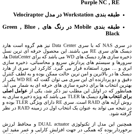
Purple NC , RE
طبقه بندی Workstation در مدل Velociraptor
طبقه بندی Mobile در رنگ های Green , Blue ,
Black
در سری NAS که با سری Data Center نیز هم گروه است هارد
دیسک های سری RE می باشند. این محصول حرفه ای ترین نسل
ذخیره سازی هارد دیسک های WD می باشد که برای DataCenter ها،
رها و سیستم های پردازش سریع و محاسباتی، ذخیره سازی
 و … مورد استفاده قرار می گیرد.
کارکرد این سری از هارد
 ها در بالاترین و امن ترین حالت ممکن بوده و به لطف کنترل
دقیق و دو پردازنده ای این سری می توان گفت که WD RE یکی از
ین انتخاب ها برای ذخیره سازی های حرفه ای به شمار می آید.
طور که در اوایل این مطلب نیز ذکر شد، یکی از
عوامل اصلی
 انتخاب هارد
دیسک ها TLER می باشد که ویژه ذخیره سازی به
روش آرایه های RAID است. سری RE دارای ویژگی TLER بوده و
در نتیجه می تواند به عنوان یک انتخاب اول در زمینه RAID در نظر
ه شود.
همچنین این مدل از تکنولوژی DUAL actuator و محافظ لرزش
ردار بوده که همگی در جهت افزایش کارایی و عمر مفید این