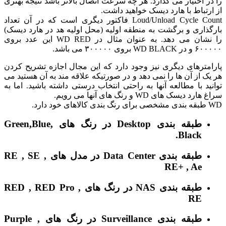
ر اختیار می گذارد. هر چه سرعت اتصال بالاتر باشد نتیجه بهتری
رتباط با هارد دیسک خواهید داشت.
Loud/Unload Cycle Count فاکتور دیگری است که در آن تعداد
ذاری و برگشت به منطقه اولیه (محل اولیه هد در هارد دیسک)
را نشان می دهد. به عنوان مثال در WD RED این عدد بروی
W بروی ۳۰۰۰۰۰ می باشد.
مترهای دیگری نیز وجود دارد که این مجال اجازه تشریح کردن
ک از آن ها را نمی دهد و در صورتیکه علاقه مند به آن هستید می
ید با مطالعه آنها به راحتی انتخاب درستی داشته باشید. اما به
د دیسک های WD و رنگ های آنها می رویم.
دارد.
طبقه بندی Desktop در رنگ های Green,Blue,
Black.
طبقه بندی Data Center در مدل های RE , SE ,
RE+ , Ae
طبقه بندی NAS در رنگ های RED , RED Pro ,
RE
طبقه بندی Surveillance در رنگ های Purple ,