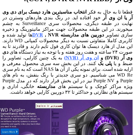
 تا به حال به فکر
انتخاب مناسبترین هارد دیسک برای دی وی
ا ان وی آر
خود افتاده اید. در رنگ بندی هاردهای وسترن در
یت
در طبقه دیگری، محصولات سری Surveillance به چشم
رند. در این طبقه محصولات جهت مراکز مانیتورینگ و ذخیره
ی تصاویر
دوربین های مداربسته
, NVR
DVR
ها تولید شده و
کاربری کاملا متفاوتی نسبت به دیگر محصولات کمپانی WD دارند.
مدل از هارد دیسک ها توان کاری فول تایم دارند و قادرند تا به
 و با توجه به نیاز دستگاه های
دی
DVR) و
ان وی آر (NVR)
به یک چنین کارایی، تصاویر را
 و یا
پلی بک
کنند. در این بخش سه سری محصول معرفی و
ارایه شده است. برای نمونه یکی از آن ها NAS است که به نام سری
WD Re می شناسیم. دو سری جدیدتر با رنگ بنفش، به نام های
Purple و Purple NV نیز در این بخش قرار دارند که در مدل Purple
ه مراکز کوچک و یا سیستم های
مداربسته
خانگی، اداری و
ای نظارتی و حداکثر تا ۳۲ دوربین کارایی خواهد داشت.