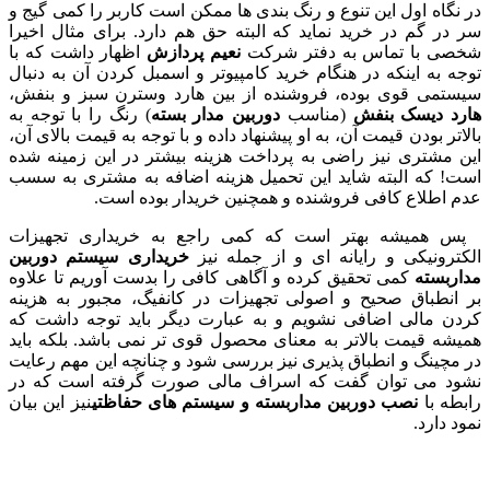
گاه اول این تنوع و رنگ بندی ها ممکن است کاربر را کمی گیج و
ر گم در خرید نماید که البته حق هم دارد. برای مثال اخیرا
ی با تماس به دفتر شرکت
نعیم پردازش
اظهار داشت که با
 به اینکه در هنگام خرید کامپیوتر و اسمبل کردن آن به دنبال
تمی قوی بوده، فروشنده از بین هارد وسترن سبز و بنفش،
د دیسک بنفش
(مناسب
دوربین مدار بسته
) رنگ را با توجه به
تر بودن قیمت آن، به او پیشنهاد داده و با توجه به قیمت بالای آن،
مشتری نیز راضی به پرداخت هزینه بیشتر در این زمینه شده
 که البته شاید این تحمیل هزینه اضافه به مشتری به سسب
اطلاع کافی فروشنده و همچنین خریدار بوده است.
همیشه بهتر است که کمی راجع به خریداری تجهیزات
رونیکی و رایانه ای و از جمله نیز
خریداری سیستم دوربین
بسته
کمی تحقیق کرده و آگاهی کافی را بدست آوریم تا علاوه
نطباق صحیح و اصولی تجهیزات در کانفیگ، مجبور به هزینه
 مالی اضافی نشویم و به عبارت دیگر باید توجه داشت که
ه قیمت بالاتر به معنای محصول قوی تر نمی باشد. بلکه باید
چینگ و انطباق پذیری نیز بررسی شود و چنانچه این مهم رعایت
د می توان گفت که اسراف مالی صورت گرفته است که در
ه با
نصب دوربین مداربسته و سیستم های حفاظتی
نیز این بیان
 دارد.