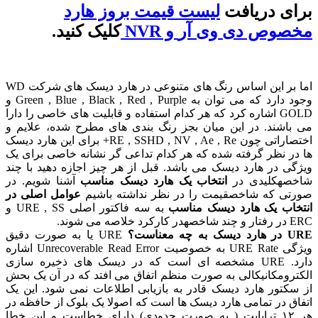
ی دریافت
لیست قیمت بروز هارد
صوص دی وی آر
و
NVR
کلیک کنید.
اما بر این اساس رنگ های متنوعی در هارد دیسک های شرکت WD
وجود دارد که می توان به Green , Blue , Black , Red , Purple و
GOLD اشاره کرد که هر کدام استفاده و قابلیت های خاصی را دارا
اشند. در این میان بجز رنگ بندی های مطرح شده، علایم و
اختصاراتی چون RE , SSHD , NV , Ae , Re+ برای این هارد دیسک
ر نظر گرفته شده که هر کدام تداعی گر نشانه خاصی برای یک
ی در هارد دیسک می باشد. قبل از هر چیز اجازه دهید با چند
صهکلیدی در
انتخاب یک هارد دیسک مناسب
آشنا شویم. در
تی که شاخصقیمت را در نظر نداشته باشیم
عوامل اصلی در
خاب یک هارد دیسک مناسب
به سه فاکتور اصلی URE , SS و
اصه می شوند.
ه معناست؟
URE یا به صورت دقیق
ویژگی URE Rate به خصوصیت Unrecoverable Read Error اشاره
دارد. URE مشخصه ای است که در دیسک های ذخیره سازی
رومکانیکالی به صورت منظم اتفاق می افتد که در آن یک بحش
کتور هارد دیسک قادر به بازیابی اطلاعات نمی شود. این یک
ق در تمامی هارد دیسک ها است که اصولا یک بلوک از حافظه در
هر ۱۲ ترابایت ( به صورت حدودی) دارای خطاست و این خطا