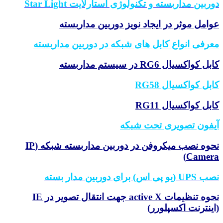
ربین مداربسته و تکنولوژی استارلایت Star Light
امل موثر در ایجاد نویز دوربین مداربسته
رفی انواع کابل های شبکه در دوربین مداربسته
ل کواکسیال RG6 در سیستم مداربسته
بل کواکسیال RG58
بل کواکسیال RG11
فون تصویری تحت شبکه
نحوه نصب میکروفن در دوربین مداربسته شبکه (IP
Camer
یو پی اس) برای دوربین مدار بسته
نحوه تنظیمات active X جهت انتقال تصویر در IE
ینترنت اکسپلورر)