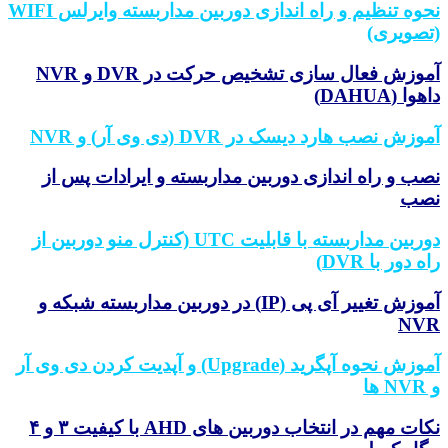
نحوه تنظیم و راه اندازی دوربین مداربسته وایرلس WIFI
صویری)
آموزش فعال سازی تشخیص حرکت در DVR و NVR
وا (DAHUA)
وزش نصب هارد دیسک در DVR (دی وی آر) و NVR
ب و راه اندازی دوربین مداربسته و ایرادات پس از
صب
دوربین مداربسته با قابلیت UTC (کنترل منو دوربین از
ه دور با DVR)
آموزش تغییر آی پی (IP) در دوربین مداربسته شبکه و
NV
آموزش نحوه آپگرید (Upgrade) و آپدیت کردن دی وی آر
ها
نکات مهم در انتخاب دوربین های AHD با کیفیت ۳ و ۴