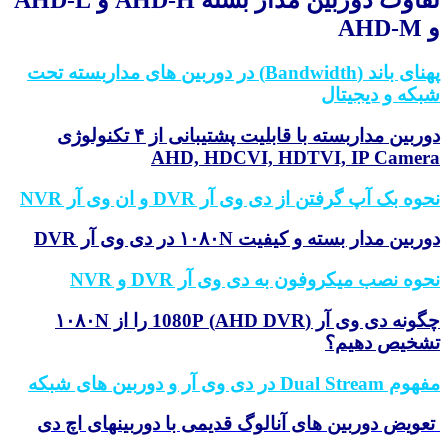
تفاوت دوربین مدار بسته AHD-H و AHD-L
AHD
پهنای باند (Bandwidth) در دوربین های مداربسته تحت
که و دیجیتال
دوربین مداربسته با قابلیت پشتیبانی از ۴ تکنولوژی
AHD, HDCVI, HDTVI, IP Camer
وه بک آپ گرفتن از دی وی آر DVR و ان وی آر NVR
بین مدار بسته و کیفیت ۱۰۸۰N در دی وی آر DVR
وه نصب میکروفون به دی وی آر DVR و NVR
چگونه دی وی آر (AHD DVR) 1080P را از ۱۰۸۰N
شخیص دهیم؟
Dual Str در دی وی آر و دوربین های شبکه
ویض دوربین های آنالوگ قدیمی با دوربینهای اچ دی