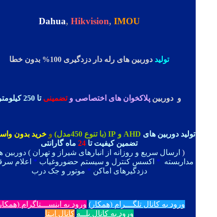
Dahua
,
Hikvision
,
IMOU
تولید
دوربین های رله دار دزدگیری 100% بدون خطا
و دوربین
پلاکخوان های اختصاصی و
تضمینی
تا 250 کیلومتر
تولید دوربین های
AHD و IP (با تنوع 450مدل)
و
خرید بدون واسطه
تضمین کیفیت تا
24
ماه گارانتی
(
ارسال سریع و روزانه از انبارهای شیراز و تهران ) دوربین های
مداربسته
*
اکسس کنترل و سیستم حضوروغیاب
*
اعلام سرقت 
دزدگیرهای اماکن
*
موتور و جک درب
ورود به کانال تلگـــرام (همکار)
ورود به اینســـتاگرام (همکار)
ورود به کانال بلــه
کانال ایـتا