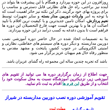
زافزون در این حوزه بپردازد و همگام با این پیشرفت ها بتواند در
نده نیز براحتی، راه حل های نظارتی قابل دسترس و مناسب را
ای پروژه یهای خود برگزیند. ذکر این نکته نیز حائز اهمیت است که
 توجه به امر
واردات دوربین مدار بسته
و سایر تجهیزات توسط
یم
پردازش
، امکان تامین جدیدترین و با کیفیت ترین اقلام با تایید
الت آن ها و با بهترین قیمت جهت فارغ التحصیلان این دوره ها
اهم است تا بدون دغدغه به کسب درآمد در این حوزه بپردازند.
ا به تصمیمات اتخاذ شده در حال حاضر دوره آموزشی نصب
ربین مداربسته و دیگر دوره های سیستم های حفاظتی، نظارتی و
نیتی الکترونیکی در جنوب کشور، پایتخت و مشهد مقدس به
ظور رفاه حال هم میهنان عزیز برگزار می شود.
شد که تجربه چندین ساله این مجموعه راه گشای عزیزان باشد.
ت اطلاع از زمان برگزاری دوره ها می توانید از تقویم های
وزشی زیر، نزدیکترین آموزشگاه نسبت به محل سکونت خود را
تخاب و از طریق
این فرم ها
اقدام به ثبت نام نمایید.
تقویم آموزشی دوره نصب دوربین مداربسته در شیراز
مهلت ثبت
تاریخ برگزاری