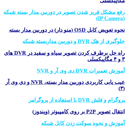
اپیکسلی
ع مشکل فریز شدن تصویر در دوربین مدار بسته شبکه
 تعویض کابل OSD (منو دار) در دوربین مدار بسته
یری از هک DVR و دوربین مداربسته شبکه
راه حل برطرف کردن تصویر سیاه و سفید در DVR های
زش تعمیرات DVR دی وی آر و NVR
عیب یابی کاربردی دوربین مدار بسته، NVR و دی وی آر
رام و فلش DVR با استفاده از پروگرامر
ل تصویر P2P بر روی کامپیوتر (ویندوز)
وزش و نحوه سوکت زدن کابل شبکه