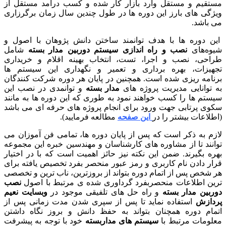
تقیم و مستقل وارد بازار کار شده و کسب درآمد مستقل از
ژگی های بارز این دوره ها در طول چندین سال زمان برگرزاری
 باشد.
ن دوره ها با هدف توانمند ساختن دانش پژوهان با اصول و
وه‌های
نصب و راه اندازی سیستم دوربین مدار بسته
شامل
احی، نصب و اجرا، تست، انتخاب بهینه اقلام و خریداری
هیزات، بهره برداری و تعمیر و نگهداری این سیستم ها
نامه ریزی شده است. همچنین در پایان هر دوره شرکت کنندگان
 توانایی مدیریت پروژه های
مدار بسته
و توانمدی در نصب این
ستم ها را کسب خواهند نمود به طوری که این دوره ها به مانند
وی پرتابی جهت ورود برای انجام پروژه های حرفه ای می باشد
طلاعات بیشتر را در
این صفحه
مطالعه فرمایید).
زم به ذکر است که پس از پایان دوره ها، تمامی فن آموزان می
انند تا از مشاوره های کارشناسان و مهندسین خبره این مجموعه
ره بگیرند. ضمن این نکته نیز حائز اهمیت است که با در اختیار
ار دادن نام کاربری و رمز عبور منحصر بفرد تخصیص یافته برای
 شخص پس از اتمام دوره بتواند از بروزترین، ناب ترین و تخصصی
ین اطلاعات منحصربفرد گرداوری شده ی مرتبط با اصول
نصب
ربین مدار بسته
و راه حل های تلفیقی موجود در
وبسایت نعیم
دازش
استفاده نماید تا پس از سپری شدن مدت زمانی پس از
مام دوره همچنان بتواند به حفظ دانش و بروز نگاه داشتن
لومات مرتبط با
سیستم های مداربسته
خود با توجه به پیشرفت