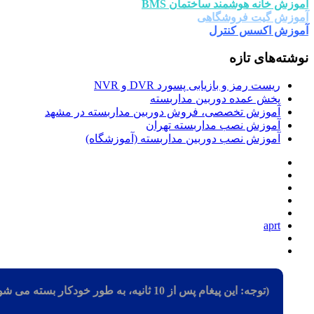
وزش خانه هوشمند ساختمان BMS
وزش گیت فروشگاهی
وزش اکسس کنترل
شته‌های تازه
ریست رمز و بازیابی پسورد DVR و NVR
پخش عمده دوربین مداربسته
آموزش تخصصی، فروش دوربین مداربسته در مشهد
آموزش نصب مداربسته تهران
آموزش نصب دوربین مداربسته (آموزشگاه)
aprt
(توجه: این پیغام پس از 10 ثانیه، به طور خودکار بسته می شود)