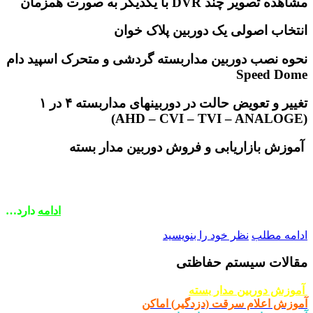
هده تصویر چند DVR با یکدیگر به صورت همزمان
تخاب اصولی یک دوربین پلاک خوان
وه نصب دوربین مداربسته گردشی و متحرک اسپید دام
Speed Dom
تغییر و تعویض حالت در دوربینهای مداربسته ۴ در ۱
)
AHD – CVI – TVI – ANALOG
موزش بازاریابی و فروش دوربین مدار بسته
ادامه
دارد…
امه مطلب
نظر خود را بنویسید
الات سیستم حفاظتی
وزش دوربین مدار بسته
وزش اعلام سرقت (دزدگیر) اماکن