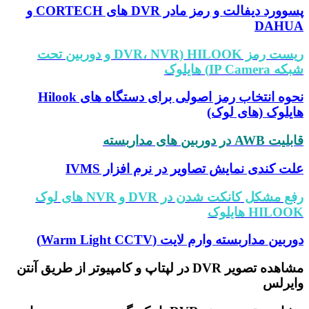
پسوورد دیفالت و رمز مادر DVR های CORTECH و
DAHU
ریست رمز HILOOK (DVR، NVR و دوربین تحت
IP Camera) هایلوک
نحوه انتخاب رمز اصولی برای دستگاه های Hilook
یلوک (های لوک)
 AWB در دوربین های مداربسته
ت کندی نمایش تصاویر در نرم افزار IVMS
رفع مشکل کانکت شدن در DVR و NVR های لوک
HILO هایلوک
ربین مداربسته وارم لایت (Warm Light CCTV)
مشاهده تصویر DVR در لپتاپ و کامپیوتر از طریق آنتن
یرلس