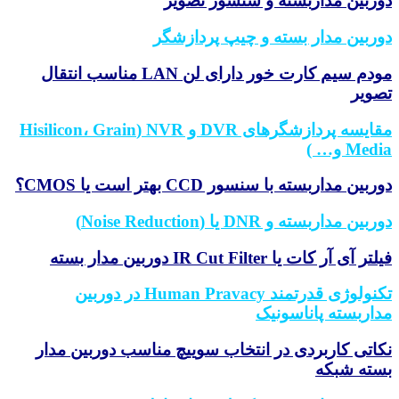
ربین مداربسته و سنسور تصویر
ربین مدار بسته و چیپ پردازشگر
مودم سیم کارت خور دارای لن LAN مناسب انتقال
ویر
مقایسه پردازشگرهای DVR و NVR (Hisilicon، Grain
Med و… )
بین مداربسته با سنسور CCD بهتر است یا CMOS؟
بین مداربسته و DNR یا (Noise Reduction)
ر آی آر کات یا IR Cut Filter دوربین مدار بسته
تکنولوژی قدرتمند Human Pravacy در دوربین
اربسته پاناسونیک
اتی کاربردی در انتخاب سوییچ مناسب دوربین مدار
ته شبکه