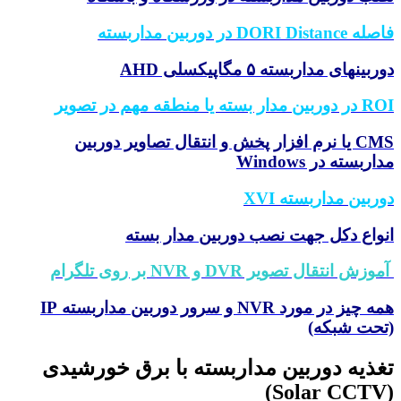
DORI Distan در دوربین مداربسته
بینهای مداربسته ۵ مگاپیکسلی AHD
 مدار بسته یا منطقه مهم در تصویر
CMS یا نرم افزار پخش و انتقال تصاویر دوربین
اربسته در Windows
ربین مداربسته XVI
واع دکل جهت نصب دوربین مدار بسته
زش انتقال تصویر DVR و NVR بر روی تلگرام
همه چیز در مورد NVR و سرور دوربین مداربسته IP
حت شبکه)
غذیه دوربین مداربسته با برق خورشیدی