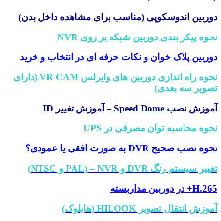
ربین اندوسکوپی (مناسب برای مشاهده داخل بدن)
وه پیکر بندی دوربین شبکه بر روی NVR
ربین پلاک خوان و نکات حرفه ای در انتخاب و خرید
نحوه راه اندازی دوربین های وایرلس VR CAM (دارای
ویر سه بعدی)
ش نصب Speed Dome – آموزش تغییر ID
وه محاسبه توان مصرفی در UPS
ه نصب صحیح DVR به صورت افقی یا عمودی؟
یر سیستم رنگ DVR و NVR – (PAL و NTSC)
+ در دوربین مداربسته
زش انتقال تصویر HILOOK (هایلوک)