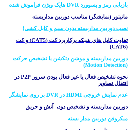
یابی رمز و پسوورد DVR هایک ویژن فراموش شده
نیتور (نمایشگر) مناسب دوربین مداربسته
ب دوربین مداربسته بدون سیم و کابل کشی!
تفاوت کابل های شبکه پرکاربرد کت (CAT5) و کت
ربین مداربسته و موشن دتکشن یا تشخیص حرکت
نحوه تشخیص فعال یا غیر فعال بودن سرور P2P در
تقال تصاویر
 نمایش خروجی HDMI در DVR بر روی نمایشگر
ربین مداربسته و تشخیص دود، آتش و حریق
کروفن دوربین مدار بسته