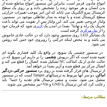
امواج مادون قرمز است. بنابراین این سنسور امواج ساطع شده از
بدن انسان و هر موجود زنده را تشخیص داده و بر روی یک سطح
کریستال پیرو الکتریک می تاباند که این امر موجب تغییرات حرارتی
سطح کریستال شده و با توجه به مدار تفاظلی موجود در سنسور،
ولتاژ خروجی تغییر می کند. این ولتاژ پس از تقویت می تواند باعث
تحریک یک رله و نهابتا” بصدا در آمدن یک
آژیر
ی شود که فرمان خود
را از
پنل مرکزی
گرفته است.
یک نشانگر LED روی سنسور وجود دارد که در حالت عادی خاموش
می باشد و به محض اینکه حرکتی را روبروی خود حس کند روشن
می شود.
در سنسور چشمی یک سویچ، در واقع یک کلید فشاری بگونه ای
تعبیه شده است که اگر درپوش
چشمی
را بر داریم این سویچ که در
حالت عادی از یک کنتاکت NC تشکیل شده اتصال را قطع می کند و
اتصال مرکز نیز قطع شده و آژیر بصدا در خواهد آمد.
از ترمینال های قرار گرفته شده بر روی برد
سنسور حرکتی دزدگیر
اماکن
، دو سر آنها مربوط به ترمینالهای Tamper است که در سنسور
متصل می شود. مثبت و منفی ترمینال های تغذیه را حتما” باید
رعایت کرد که این ترمینال با GND و Vin+نیز مشخص می شوند.
مطالب مرتبط: