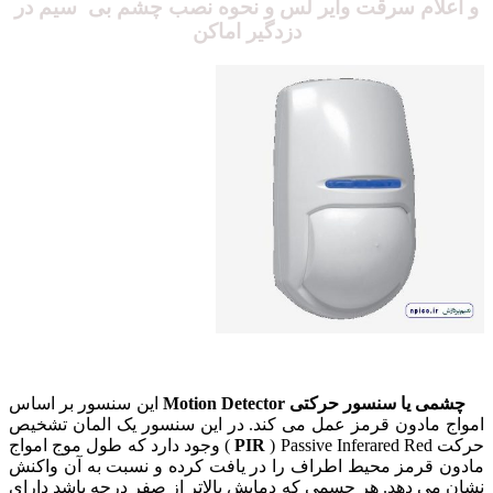
و اعلام سرقت وایر لس و نحوه نصب چشم بی سیم در
دزدگیر اماکن
چشمی یا سنسور حرکتی Motion Detector
این سنسور بر اساس
امواج مادون قرمز عمل می کند.
در این سنسور یک المان تشخیص
حرکت
PIR
) Passive Inferared Red ) وجود دارد که طول موج امواج
مادون قرمز محیط اطراف را در یافت کرده و نسبت به آن واکنش
نشان می دهد.
هر جسمی که دمایش بالاتر از صفر درجه باشد دارای