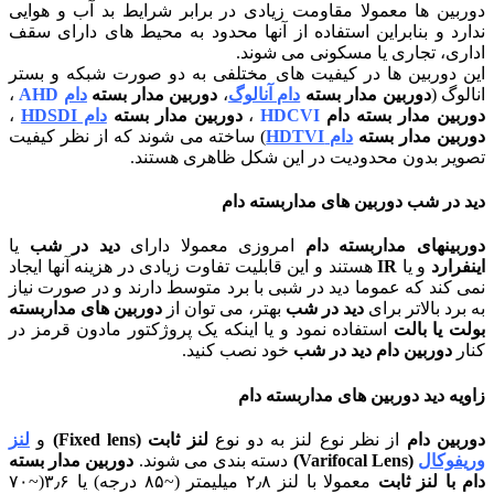
دوربین ها معمولا مقاومت زیادی در برابر شرایط بد آب و هوایی
ندارد و بنابراین استفاده از آنها محدود به محیط های دارای سقف
اداری، تجاری یا مسکونی می شوند.
این دوربین ها در کیفیت های مختلفی به دو صورت شبکه و بستر
انالوگ (
دوربین مدار بسته
دام آنالوگ
،
دوربین مدار بسته
دام
AHD
،
دوربین مدار بسته دام
HDCVI
،
دوربین مدار بسته
دام HDSDI
،
دوربین مدار بسته
دام HDTVI
) ساخته می شوند که از نظر کیفیت
تصویر بدون محدودیت در این شکل ظاهری هستند.
دید در شب دوربین های مداربسته دام
دوربینهای مداربسته دام
امروزی معمولا دارای
دید در شب
یا
اینفرارد
و یا
IR
هستند و این قابلیت تفاوت زیادی در هزینه آنها ایجاد
نمی کند که عموما دید در شبی با برد متوسط دارند و در صورت نیاز
به برد بالاتر برای
دید در شب
بهتر، می توان از
دوربین های مداربسته
بولت یا بالت
استفاده نمود و یا اینکه یک پروژکتور مادون قرمز در
کنار
دوربین دام دید در شب
خود نصب کنید.
زاویه دید دوربین های مداربسته دام
دوربین دام
از نظر نوع لنز به دو نوع
لنز ثابت (Fixed lens)
و
لنز
وریفوکال
(Varifocal Lens)
دسته بندی می شوند.
دوربین مدار بسته
دام با لنز ثابت
معمولا با لنز ۲٫۸ میلیمتر (~۸۵ درجه) یا ۳٫۶(~۷۰