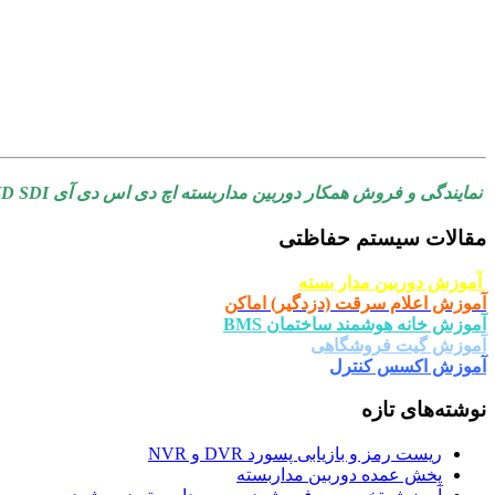
نمایندگی و فروش همکار دوربین مداربسته اچ دی اس دی آی HD SDI به قیمت عمده در شیراز و جنوب کشور دوربین مداربسته سامسونگ
مقالات سیستم حفاظتی
آموزش دوربین مدار بسته
آموزش اعلام سرقت (دزدگیر) اماکن
آموزش خانه هوشمند ساختمان BMS
آموزش گیت فروشگاهی
آموزش اکسس کنترل
نوشته‌های تازه
ریست رمز و بازیابی پسورد DVR و NVR
پخش عمده دوربین مداربسته