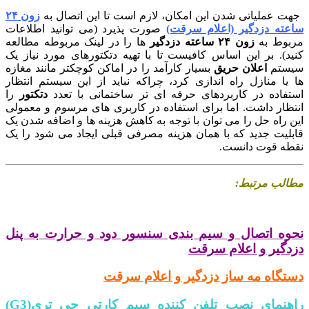
جهت عملیاتی شدن این امکان، لازم است تا این اتصال به
زون ۲۴
ساعته دزدگیر (اعلام سرقت)
صورت پذیرد (می توانید اطلاعات
مربوط به
زون ۲۴ ساعته دزدگیر
ها را در لینک مربوطه مطالعه
کنید). بر این اساس کافیست تا با تهیه دتکتورهای مورد نیاز یک
سیستم
اعلان حریق
بسیار کارآمد را در اماکن کوچکتر مانند مغازه
ها یا منازل راه اندازی کرد، چراکه نباید از این سیستم انتظار
استفاده در کاربردهای حرفه ای تر ساختمانی با تعدد
دتکتور
را
انتظار داشت. اما برای استفاده در کاربری های مرسوم و معمولی
این راه حل را می توان با توجه به کاهش هزینه ها و اضافه شدن یک
قابلیت جدید که با همان هزینه مصرفی قبلی ایجاد می شود را یک
نقطه قوت دانست.
مطالب مرتبط:
.
نحوه اتصال و سیم بندی سنسور دود و حرارت به پنل
دزدگیر و اعلام سرقت
دستگاه مه ساز دزدگیر و اعلام سرقت
راهنمای نصب تلفن کننده سیم کارتی جی تری(G3)