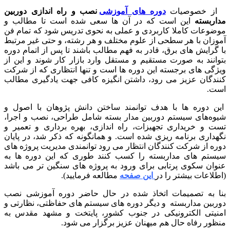
 خصوصیات
دوره های آموزشی
نصب و راه اندازی دوربین
بسته
این است که در آن ها سعی شده است تا مطالب و
عات کاملا کاربردی و عملی به نحوی تدریس شود که تمام فن
ان با هر سطحی از علوم مختلف و هر رشته، و حتی غیر مرتبط
رایش های برق، قادر به فهم مطالب باشند تا پس از اتمام دوره
نند به صورت مستقیم و مستقل وارد بازار کار شوند و این از
ی های برجسته این دوره ها است و تنها انتظاری که از شرکت
دگان عزیز می رود، داشتن انگیزه کافی جهت یادگیری مطالب
.
 دوره ها با هدف توانمند ساختن دانش پژوهان با اصول و
ه‌های سیستم دوربین مدار بسته شامل طراحی، نصب و اجرا،
 و خریداری تجهیزات، راه اندازی، بهره برداری و تعمیر و
اری برنامه ریزی شده است. و همانگونه که ذکر شد، در پایان
 از شرکت کنندگان انتظار می رود توانمندی مدیریت پروژه های
تم های مداربسته را کسب کنند طوری که این دوره ها به
ن سکوی پرتابی برای ورود به پروژه های سنگین تر می باشد
اعات بیشتر را در
این صفحه
مطالعه فرمایید).
 به تصمیمات اتخاذ شده در حال حاضر دوره آموزشی نصب
ین مداربسته و دیگر دوره های سیستم های حفاظتی، نظارتی و
یتی الکترونیکی در جنوب کشور، پایتخت و مشهد مقدس به
ر رفاه حال هم میهنان عزیز برگزار می شود.