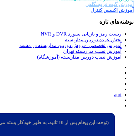
زش گیت فروشگاهی
زش اکسس کنترل
ته‌های تازه
ریست رمز و بازیابی پسورد DVR و NVR
پخش عمده دوربین مداربسته
آموزش تخصصی، فروش دوربین مداربسته در مشهد
آموزش نصب مداربسته تهران
آموزش نصب دوربین مداربسته (آموزشگاه)
aprt
(توجه: این پیغام پس از 10 ثانیه، به طور خودکار بسته می شود)