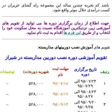
د که تجربه چندین ساله این مجموعه راه گشای عزیزان در
 درآمدی حلال موثر واقع شود.
 اطلاع از زمان برگزاری دوره ها می توانید از تقویم های
زشی زیر، نزدیکترین آموزشگاه نسبت به محل سکونت خود را
اب و از طریق
این فرم ها
اقدام به ثبت نام نمایید.
یم های
آموزش نصب دوربینهای مداربسته
:
ویم آموزشی دوره نصب دوربین مداربسته در شیراز
مهلت ثبت
تاریخ برگزاری
ف
شهریه دوره(ت)
توضیحات
دوره
نام
۹۵/۰۷/۲۴ الی
–
۵۲۸,۰۰۰
۹۷/۰۷/۱۸
۹۵/۰۷/۲۹
۹۵/۰۸/۲۳ الی
–
۵۲۸,۰۰۰
۹۵/۰۸/۱۶
۹۵/۰۸/۲۷
۹۵/۰۹/۲۰ الی
–
۵۲۸,۰۰۰
۹۵/۰۹/۱۳
۹۵/۰۹/۲۵