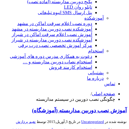
پکیج دوربین مداربسته (آماده نصب)
تابلو روان LED
پنل ارسال SMS انبوه تبلیغاتی
آموزشکده
دوره نصب اعلام سرقت اماکن در مشهد
آموزشکده نصب دوربین مداربسته در مشهد
آموزش نصب اعلام سرقت اماکن در شیراز
آموزشکده نصب دوربین مداربسته در شیراز
مرکز آموزش تخصصی نصب درب برقی
استخدام
دعوت به همکاری مدرس دوره های آموزشی
استخدام نصاب دوربین مداربسته و …
استخدام کارمند فروش
پشتیبانی
درباره ما
تماس
صفحه اصلی
/
چگونگی نصب دوربین در سیستم مداربسته
زش نصب دوربین مداربسته (آموزشگاه)
ه شده در
Uncategorized
در تاریخ 3,آوریل,2015 توسط
نعیم پردازش