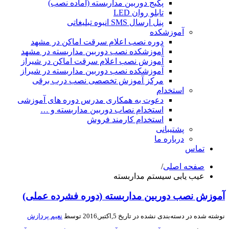
پکیج دوربین مداربسته (آماده نصب)
تابلو روان LED
پنل ارسال SMS انبوه تبلیغاتی
آموزشکده
دوره نصب اعلام سرقت اماکن در مشهد
آموزشکده نصب دوربین مداربسته در مشهد
آموزش نصب اعلام سرقت اماکن در شیراز
آموزشکده نصب دوربین مداربسته در شیراز
مرکز آموزش تخصصی نصب درب برقی
استخدام
دعوت به همکاری مدرس دوره های آموزشی
استخدام نصاب دوربین مداربسته و …
استخدام کارمند فروش
پشتیبانی
درباره ما
تماس
صفحه اصلی
/
عیب یابی سیستم مداربسته
وزش نصب دوربین مداربسته (دوره فشرده عملی)
شته شده در
دسته‌بندی نشده
در تاریخ 5,اکتبر,2016 توسط
نعیم پردازش