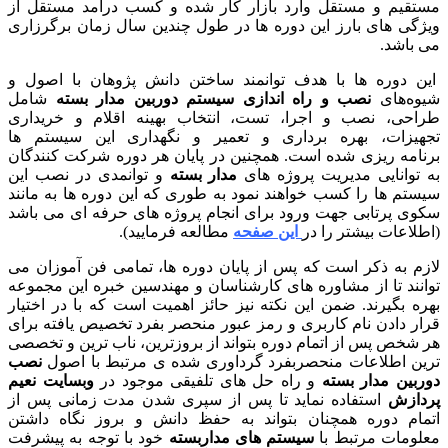
تقیم و مستقل وارد بازار کار شده و کسب درآمد مستقل از
ژگی های بارز این دوره ها در طول چندین سال زمان برگرزاری
 باشد.
ن دوره ها با هدف توانمند ساختن دانش پژوهان با اصول و
وه‌های
نصب و راه اندازی سیستم دوربین مدار بسته
شامل
احی، نصب و اجرا، تست، انتخاب بهینه اقلام و خریداری
هیزات، بهره برداری و تعمیر و نگهداری این سیستم ها
نامه ریزی شده است. همچنین در پایان هر دوره شرکت کنندگان
 توانایی مدیریت پروژه های
مدار بسته
و توانمدی در نصب این
ستم ها را کسب خواهند نمود به طوری که این دوره ها به مانند
وی پرتابی جهت ورود برای انجام پروژه های حرفه ای می باشد
طلاعات بیشتر را در
این صفحه
مطالعه فرمایید).
زم به ذکر است که پس از پایان دوره ها، تمامی فن آموزان می
انند تا از مشاوره های کارشناسان و مهندسین خبره این مجموعه
ره بگیرند. ضمن این نکته نیز حائز اهمیت است که با در اختیار
ار دادن نام کاربری و رمز عبور منحصر بفرد تخصیص یافته برای
 شخص پس از اتمام دوره بتواند از بروزترین، ناب ترین و تخصصی
ین اطلاعات منحصربفرد گرداوری شده ی مرتبط با اصول
نصب
ربین مدار بسته
و راه حل های تلفیقی موجود در
وبسایت نعیم
دازش
استفاده نماید تا پس از سپری شدن مدت زمانی پس از
مام دوره همچنان بتواند به حفظ دانش و بروز نگاه داشتن
لومات مرتبط با
سیستم های مداربسته
خود با توجه به پیشرفت