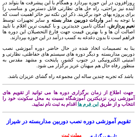
زافزون در این حوزه بپردازد و همگام با این پیشرفت ها بتواند در
نده نیز براحتی، راه حل های نظارتی قابل دسترس و مناسب را
ای پروژه یهای خود برگزیند. ذکر این نکته نیز حائز اهمیت است که
 توجه به امر
واردات دوربین مدار بسته
و سایر تجهیزات توسط
یم
پردازش
، امکان تامین جدیدترین و با کیفیت ترین اقلام با تایید
الت آن ها و با بهترین قیمت جهت فارغ التحصیلان این دوره ها
اهم است تا بدون دغدغه به کسب درآمد در این حوزه بپردازند.
ا به تصمیمات اتخاذ شده در حال حاضر دوره آموزشی نصب
ربین مداربسته و دیگر دوره های سیستم های حفاظتی، نظارتی و
نیتی الکترونیکی در جنوب کشور، پایتخت و مشهد مقدس به
ظور رفاه حال هم میهنان عزیز برگزار می شود.
شد که تجربه چندین ساله این مجموعه راه گشای عزیزان باشد.
ت اطلاع از زمان برگزاری دوره ها می توانید از تقویم های
وزشی زیر، نزدیکترین آموزشگاه نسبت به محل سکونت خود را
تخاب و از طریق
این فرم ها
اقدام به ثبت نام نمایید.
تقویم آموزشی دوره نصب دوربین مداربسته در شیراز
مهلت ثبت
تاریخ برگزاری