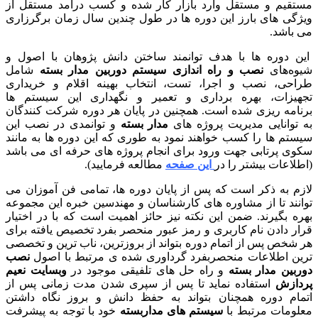
تقیم و مستقل وارد بازار کار شده و کسب درآمد مستقل از
ژگی های بارز این دوره ها در طول چندین سال زمان برگرزاری
 باشد.
ن دوره ها با هدف توانمند ساختن دانش پژوهان با اصول و
وه‌های
نصب و راه اندازی سیستم دوربین مدار بسته
شامل
احی، نصب و اجرا، تست، انتخاب بهینه اقلام و خریداری
هیزات، بهره برداری و تعمیر و نگهداری این سیستم ها
نامه ریزی شده است. همچنین در پایان هر دوره شرکت کنندگان
 توانایی مدیریت پروژه های
مدار بسته
و توانمدی در نصب این
ستم ها را کسب خواهند نمود به طوری که این دوره ها به مانند
وی پرتابی جهت ورود برای انجام پروژه های حرفه ای می باشد
طلاعات بیشتر را در
این صفحه
مطالعه فرمایید).
زم به ذکر است که پس از پایان دوره ها، تمامی فن آموزان می
انند تا از مشاوره های کارشناسان و مهندسین خبره این مجموعه
ره بگیرند. ضمن این نکته نیز حائز اهمیت است که با در اختیار
ار دادن نام کاربری و رمز عبور منحصر بفرد تخصیص یافته برای
 شخص پس از اتمام دوره بتواند از بروزترین، ناب ترین و تخصصی
ین اطلاعات منحصربفرد گرداوری شده ی مرتبط با اصول
نصب
ربین مدار بسته
و راه حل های تلفیقی موجود در
وبسایت نعیم
دازش
استفاده نماید تا پس از سپری شدن مدت زمانی پس از
مام دوره همچنان بتواند به حفظ دانش و بروز نگاه داشتن
لومات مرتبط با
سیستم های مداربسته
خود با توجه به پیشرفت