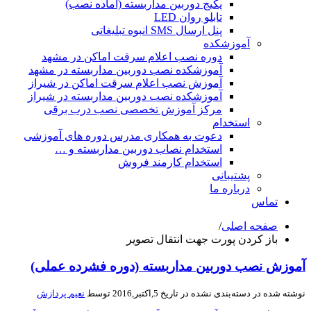
پکیج دوربین مداربسته (آماده نصب)
تابلو روان LED
پنل ارسال SMS انبوه تبلیغاتی
آموزشکده
دوره نصب اعلام سرقت اماکن در مشهد
آموزشکده نصب دوربین مداربسته در مشهد
آموزش نصب اعلام سرقت اماکن در شیراز
آموزشکده نصب دوربین مداربسته در شیراز
مرکز آموزش تخصصی نصب درب برقی
استخدام
دعوت به همکاری مدرس دوره های آموزشی
استخدام نصاب دوربین مداربسته و …
استخدام کارمند فروش
پشتیبانی
درباره ما
تماس
صفحه اصلی
/
باز کردن پورت جهت انتقال تصویر
وزش نصب دوربین مداربسته (دوره فشرده عملی)
شته شده در
دسته‌بندی نشده
در تاریخ 5,اکتبر,2016 توسط
نعیم پردازش