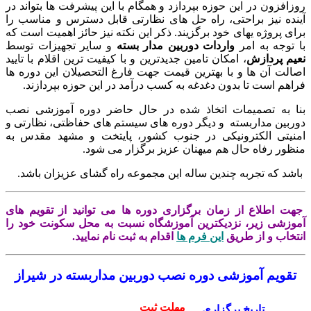
زافزون در این حوزه بپردازد و همگام با این پیشرفت ها بتواند در
نده نیز براحتی، راه حل های نظارتی قابل دسترس و مناسب را
ای پروژه یهای خود برگزیند. ذکر این نکته نیز حائز اهمیت است که
 توجه به امر
واردات دوربین مدار بسته
و سایر تجهیزات توسط
یم
پردازش
، امکان تامین جدیدترین و با کیفیت ترین اقلام با تایید
الت آن ها و با بهترین قیمت جهت فارغ التحصیلان این دوره ها
اهم است تا بدون دغدغه به کسب درآمد در این حوزه بپردازند.
ا به تصمیمات اتخاذ شده در حال حاضر دوره آموزشی نصب
ربین مداربسته و دیگر دوره های سیستم های حفاظتی، نظارتی و
نیتی الکترونیکی در جنوب کشور، پایتخت و مشهد مقدس به
ظور رفاه حال هم میهنان عزیز برگزار می شود.
شد که تجربه چندین ساله این مجموعه راه گشای عزیزان باشد.
ت اطلاع از زمان برگزاری دوره ها می توانید از تقویم های
وزشی زیر، نزدیکترین آموزشگاه نسبت به محل سکونت خود را
تخاب و از طریق
این فرم ها
اقدام به ثبت نام نمایید.
تقویم آموزشی دوره نصب دوربین مداربسته در شیراز
مهلت ثبت
تاریخ برگزاری