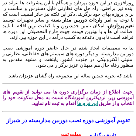
زافزون در این حوزه بپردازد و همگام با این پیشرفت ها بتواند در
نده نیز براحتی، راه حل های نظارتی قابل دسترس و مناسب را
ای پروژه یهای خود برگزیند. ذکر این نکته نیز حائز اهمیت است که
 توجه به امر
واردات دوربین مدار بسته
و سایر تجهیزات توسط
یم
پردازش
، امکان تامین جدیدترین و با کیفیت ترین اقلام با تایید
الت آن ها و با بهترین قیمت جهت فارغ التحصیلان این دوره ها
اهم است تا بدون دغدغه به کسب درآمد در این حوزه بپردازند.
ا به تصمیمات اتخاذ شده در حال حاضر دوره آموزشی نصب
ربین مداربسته و دیگر دوره های سیستم های حفاظتی، نظارتی و
نیتی الکترونیکی در جنوب کشور، پایتخت و مشهد مقدس به
ظور رفاه حال هم میهنان عزیز برگزار می شود.
شد که تجربه چندین ساله این مجموعه راه گشای عزیزان باشد.
ت اطلاع از زمان برگزاری دوره ها می توانید از تقویم های
وزشی زیر، نزدیکترین آموزشگاه نسبت به محل سکونت خود را
تخاب و از طریق
این فرم ها
اقدام به ثبت نام نمایید.
تقویم آموزشی دوره نصب دوربین مداربسته در شیراز
مهلت ثبت
تاریخ برگزاری