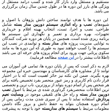
تقیم و مستقل وارد بازار کار شده و کسب درآمد مستقل از
ژگی های بارز این دوره ها در طول چندین سال زمان برگرزاری
 باشد.
ن دوره ها با هدف توانمند ساختن دانش پژوهان با اصول و
وه‌های
نصب و راه اندازی سیستم دوربین مدار بسته
شامل
احی، نصب و اجرا، تست، انتخاب بهینه اقلام و خریداری
هیزات، بهره برداری و تعمیر و نگهداری این سیستم ها
نامه ریزی شده است. همچنین در پایان هر دوره شرکت کنندگان
 توانایی مدیریت پروژه های
مدار بسته
و توانمدی در نصب این
ستم ها را کسب خواهند نمود به طوری که این دوره ها به مانند
وی پرتابی جهت ورود برای انجام پروژه های حرفه ای می باشد
طلاعات بیشتر را در
این صفحه
مطالعه فرمایید).
زم به ذکر است که پس از پایان دوره ها، تمامی فن آموزان می
انند تا از مشاوره های کارشناسان و مهندسین خبره این مجموعه
ره بگیرند. ضمن این نکته نیز حائز اهمیت است که با در اختیار
ار دادن نام کاربری و رمز عبور منحصر بفرد تخصیص یافته برای
 شخص پس از اتمام دوره بتواند از بروزترین، ناب ترین و تخصصی
ین اطلاعات منحصربفرد گرداوری شده ی مرتبط با اصول
نصب
ربین مدار بسته
و راه حل های تلفیقی موجود در
وبسایت نعیم
دازش
استفاده نماید تا پس از سپری شدن مدت زمانی پس از
مام دوره همچنان بتواند به حفظ دانش و بروز نگاه داشتن
لومات مرتبط با
سیستم های مداربسته
خود با توجه به پیشرفت