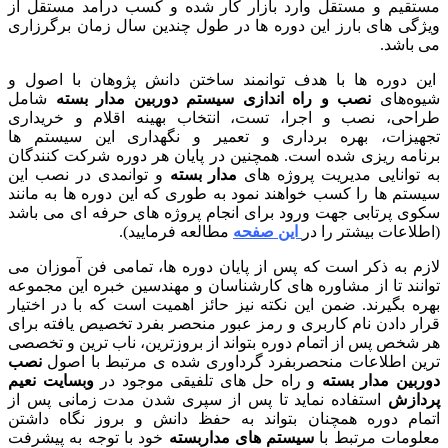
تقیم و مستقل وارد بازار کار شده و کسب درآمد مستقل از
ژگی های بارز این دوره ها در طول چندین سال زمان برگرزاری
 باشد.
ن دوره ها با هدف توانمند ساختن دانش پژوهان با اصول و
وه‌های
نصب و راه اندازی سیستم دوربین مدار بسته
شامل
احی، نصب و اجرا، تست، انتخاب بهینه اقلام و خریداری
هیزات، بهره برداری و تعمیر و نگهداری این سیستم ها
نامه ریزی شده است. همچنین در پایان هر دوره شرکت کنندگان
 توانایی مدیریت پروژه های
مدار بسته
و توانمدی در نصب این
ستم ها را کسب خواهند نمود به طوری که این دوره ها به مانند
وی پرتابی جهت ورود برای انجام پروژه های حرفه ای می باشد
طلاعات بیشتر را در
این صفحه
مطالعه فرمایید).
زم به ذکر است که پس از پایان دوره ها، تمامی فن آموزان می
انند تا از مشاوره های کارشناسان و مهندسین خبره این مجموعه
ره بگیرند. ضمن این نکته نیز حائز اهمیت است که با در اختیار
ار دادن نام کاربری و رمز عبور منحصر بفرد تخصیص یافته برای
 شخص پس از اتمام دوره بتواند از بروزترین، ناب ترین و تخصصی
ین اطلاعات منحصربفرد گرداوری شده ی مرتبط با اصول
نصب
ربین مدار بسته
و راه حل های تلفیقی موجود در
وبسایت نعیم
دازش
استفاده نماید تا پس از سپری شدن مدت زمانی پس از
مام دوره همچنان بتواند به حفظ دانش و بروز نگاه داشتن
لومات مرتبط با
سیستم های مداربسته
خود با توجه به پیشرفت