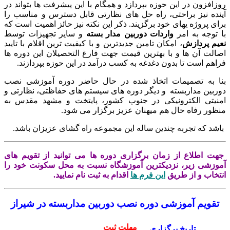
زافزون در این حوزه بپردازد و همگام با این پیشرفت ها بتواند در
نده نیز براحتی، راه حل های نظارتی قابل دسترس و مناسب را
ای پروژه یهای خود برگزیند. ذکر این نکته نیز حائز اهمیت است که
 توجه به امر
واردات دوربین مدار بسته
و سایر تجهیزات توسط
یم
پردازش
، امکان تامین جدیدترین و با کیفیت ترین اقلام با تایید
الت آن ها و با بهترین قیمت جهت فارغ التحصیلان این دوره ها
اهم است تا بدون دغدغه به کسب درآمد در این حوزه بپردازند.
ا به تصمیمات اتخاذ شده در حال حاضر دوره آموزشی نصب
ربین مداربسته و دیگر دوره های سیستم های حفاظتی، نظارتی و
نیتی الکترونیکی در جنوب کشور، پایتخت و مشهد مقدس به
ظور رفاه حال هم میهنان عزیز برگزار می شود.
شد که تجربه چندین ساله این مجموعه راه گشای عزیزان باشد.
ت اطلاع از زمان برگزاری دوره ها می توانید از تقویم های
وزشی زیر، نزدیکترین آموزشگاه نسبت به محل سکونت خود را
تخاب و از طریق
این فرم ها
اقدام به ثبت نام نمایید.
تقویم آموزشی دوره نصب دوربین مداربسته در شیراز
مهلت ثبت
تاریخ برگزاری