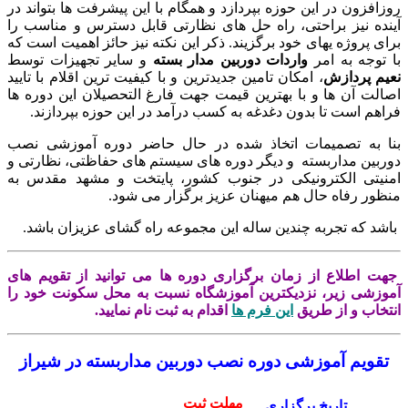
زافزون در این حوزه بپردازد و همگام با این پیشرفت ها بتواند در
نده نیز براحتی، راه حل های نظارتی قابل دسترس و مناسب را
ای پروژه یهای خود برگزیند. ذکر این نکته نیز حائز اهمیت است که
 توجه به امر
واردات دوربین مدار بسته
و سایر تجهیزات توسط
یم
پردازش
، امکان تامین جدیدترین و با کیفیت ترین اقلام با تایید
الت آن ها و با بهترین قیمت جهت فارغ التحصیلان این دوره ها
اهم است تا بدون دغدغه به کسب درآمد در این حوزه بپردازند.
ا به تصمیمات اتخاذ شده در حال حاضر دوره آموزشی نصب
ربین مداربسته و دیگر دوره های سیستم های حفاظتی، نظارتی و
نیتی الکترونیکی در جنوب کشور، پایتخت و مشهد مقدس به
ظور رفاه حال هم میهنان عزیز برگزار می شود.
شد که تجربه چندین ساله این مجموعه راه گشای عزیزان باشد.
ت اطلاع از زمان برگزاری دوره ها می توانید از تقویم های
وزشی زیر، نزدیکترین آموزشگاه نسبت به محل سکونت خود را
تخاب و از طریق
این فرم ها
اقدام به ثبت نام نمایید.
تقویم آموزشی دوره نصب دوربین مداربسته در شیراز
مهلت ثبت
تاریخ برگزاری