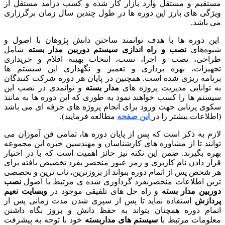
تقیم و مستقل وارد بازار کار شده و کسب درآمد مستقل از
ژگی های بارز این دوره ها در طول چندین سال زمان برگرزاری
 باشد.
ن دوره ها با هدف توانمند ساختن دانش پژوهان با اصول و
وه‌های
نصب و راه اندازی سیستم دوربین مدار بسته
شامل
احی، نصب و اجرا، تست، انتخاب بهینه اقلام و خریداری
هیزات، بهره برداری و تعمیر و نگهداری این سیستم ها
نامه ریزی شده است. همچنین در پایان هر دوره شرکت کنندگان
 توانایی مدیریت پروژه های
مدار بسته
و توانمدی در نصب این
ستم ها را کسب خواهند نمود به طوری که این دوره ها به مانند
وی پرتابی جهت ورود برای انجام پروژه های حرفه ای می باشد
طلاعات بیشتر را در
این صفحه
مطالعه فرمایید).
زم به ذکر است که پس از پایان دوره ها، تمامی فن آموزان می
انند تا از مشاوره های کارشناسان و مهندسین خبره این مجموعه
ره بگیرند. ضمن این نکته نیز حائز اهمیت است که با در اختیار
ار دادن نام کاربری و رمز عبور منحصر بفرد تخصیص یافته برای
 شخص پس از اتمام دوره بتواند از بروزترین، ناب ترین و تخصصی
ین اطلاعات منحصربفرد گرداوری شده ی مرتبط با اصول
نصب
ربین مدار بسته
و راه حل های تلفیقی موجود در
وبسایت نعیم
دازش
استفاده نماید تا پس از سپری شدن مدت زمانی پس از
مام دوره همچنان بتواند به حفظ دانش و بروز نگاه داشتن
لومات مرتبط با
سیستم های مداربسته
خود با توجه به پیشرفت