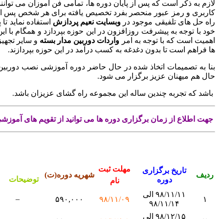
لازم به ذکر است که پس از پایان دوره ها، تمامی فن آموزان می توانن
کاربری و رمز عبور منحصر بفرد تخصیص یافته برای هر شخص پس از ا
راه حل های تلفیقی موجود در
وبسایت نعیم پردازش
استفاده نماید تا
خود با توجه به پیشرفت روزافزون در این حوزه بپردازد و همگام با این
اهمیت است که با توجه به امر
واردات دوربین مدار بسته
و سایر تجهی
ها فراهم است تا بدون دغدغه به کسب درآمد در این حوزه بپردازند.
بنا به تصمیمات اتخاذ شده در حال حاضر دوره آموزشی نصب دوربین
حال هم میهنان عزیز برگزار می شود.
باشد که تجربه چندین ساله این مجموعه راه گشای عزیزان باشد.
جهت اطلاع از زمان برگزاری دوره ها می توانید از تقویم های آموز
مهلت ثبت
تاریخ برگزاری
ردیف
شهریه دوره(ت)
توضیحات
دوره
نام
۹۸/۱۱/۱۱ الی
–
۵۹۰,۰۰۰
۹۸/۱۱/۰۹
۱
۹۸/۱۱/۱۴
۹۸/۱۲/۱۵ الی