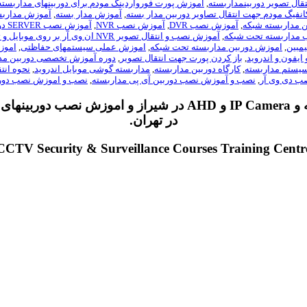
قال تصویر دوربینمداربسته
,
آموزش پورت فورواردینگ مودم برای دوربینهای مداربسته
نفیگ مودم جهت انتقال تصاویر دوربین مدار بسته
,
آموزش مدار بسته
,
آموزش مداربس
ن مداربسته شبکه
,
آموزش نصب DVR
,
آموزش نصب NVR
,
آموزش نصب SERVER دوربین مداربسته
مداربسته تحت شبکه
,
آموزش نصب و انتقال تصویر NVR ان وی آر بر روی موبایل و تبلت
یمبین
,
اموزش دوربین مداربسته تحت شبکه
,
اموزش عملی سیستمهای حفاظتی
,
اموز
 ایفون و اندروید
,
باز کردن پورت جهت انتقال تصویر
,
دوره آموزش تخصصی دوربین مد
سیستم مداربسته
,
کارگاه دوربین مداربسته
,
مداربسته گوشی موبایل اندروید
,
نحوه انتق
ب دی وی آر
,
نصب و آموزش نصب دوربین آی پی مداربسته
,
نصب و اموزش نصب دورب
و IP Camera و AHD در شیراز و اموزش نصب 
در تهران.
CCTV Security & Surveillance Courses Training Centr