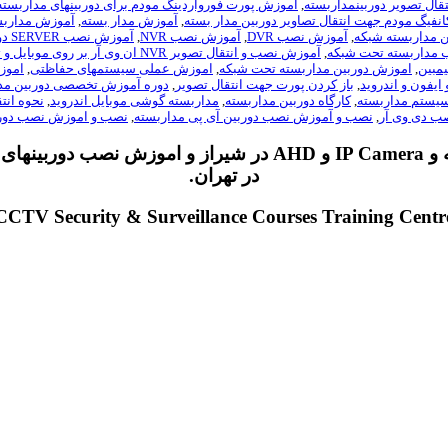
قال تصویر دوربینمداربسته
,
آموزش پورت فورواردینگ مودم برای دوربینهای مداربسته
نفیگ مودم جهت انتقال تصاویر دوربین مدار بسته
,
آموزش مدار بسته
,
آموزش مداربس
ن مداربسته شبکه
,
آموزش نصب DVR
,
آموزش نصب NVR
,
آموزش نصب SERVER دوربین مداربسته
مداربسته تحت شبکه
,
آموزش نصب و انتقال تصویر NVR ان وی آر بر روی موبایل و تبلت
یمبین
,
اموزش دوربین مداربسته تحت شبکه
,
اموزش عملی سیستمهای حفاظتی
,
اموز
 ایفون و اندروید
,
باز کردن پورت جهت انتقال تصویر
,
دوره آموزش تخصصی دوربین مد
سیستم مداربسته
,
کارگاه دوربین مداربسته
,
مداربسته گوشی موبایل اندروید
,
نحوه انتق
ب دی وی آر
,
نصب و آموزش نصب دوربین آی پی مداربسته
,
نصب و اموزش نصب دورب
و IP Camera و AHD در شیراز و اموزش نصب 
در تهران.
CCTV Security & Surveillance Courses Training Centr