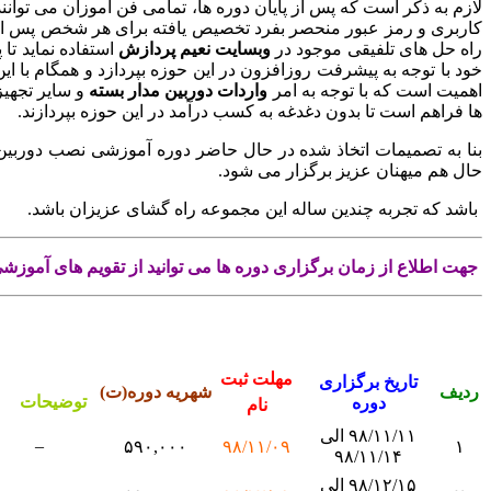
لازم به ذکر است که پس از پایان دوره ها، تمامی فن آموزان می توانن
کاربری و رمز عبور منحصر بفرد تخصیص یافته برای هر شخص پس از ا
راه حل های تلفیقی موجود در
وبسایت نعیم پردازش
استفاده نماید تا
خود با توجه به پیشرفت روزافزون در این حوزه بپردازد و همگام با این
اهمیت است که با توجه به امر
واردات دوربین مدار بسته
و سایر تجهی
ها فراهم است تا بدون دغدغه به کسب درآمد در این حوزه بپردازند.
بنا به تصمیمات اتخاذ شده در حال حاضر دوره آموزشی نصب دوربین
حال هم میهنان عزیز برگزار می شود.
باشد که تجربه چندین ساله این مجموعه راه گشای عزیزان باشد.
جهت اطلاع از زمان برگزاری دوره ها می توانید از تقویم های آموز
مهلت ثبت
تاریخ برگزاری
ردیف
شهریه دوره(ت)
توضیحات
دوره
نام
۹۸/۱۱/۱۱ الی
–
۵۹۰,۰۰۰
۹۸/۱۱/۰۹
۱
۹۸/۱۱/۱۴
۹۸/۱۲/۱۵ الی