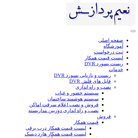
ی
ست
 همکار
DV
 بازیابی پسورد DVR
ای فلش DVR
 راه اندازی
سیستم حضور و غیاب
سیستم هوشمند ساختمان
فروش و نصب اعلام سرقت اماکن
نصب و راه اندازی دوربین مداربسته
ش
قیمت همکار
لیست قیمت همکار درب برقی
لیست قیمت همکار هارد دیسک