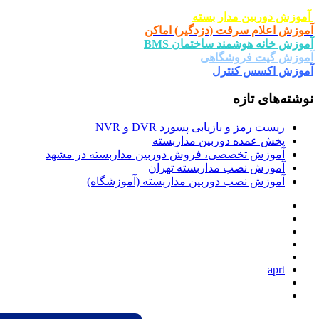
ار بسته
ت (دزدگیر) اماکن
د ساختمان BMS
شگاهی
ترل
یابی پسورد DVR و NVR
وربین مداربسته
صی، فروش دوربین مداربسته در مشهد
 مداربسته تهران
دوربین مداربسته (آموزشگاه)