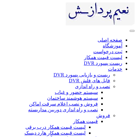
ی
ست
 همکار
DV
 بازیابی پسورد DVR
ای فلش DVR
 راه اندازی
سیستم حضور و غیاب
سیستم هوشمند ساختمان
فروش و نصب اعلام سرقت اماکن
نصب و راه اندازی دوربین مداربسته
ش
قیمت همکار
لیست قیمت همکار درب برقی
لیست قیمت همکار هارد دیسک