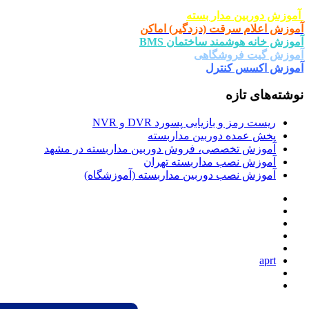
ار بسته
ت (دزدگیر) اماکن
د ساختمان BMS
شگاهی
ترل
یابی پسورد DVR و NVR
وربین مداربسته
صی، فروش دوربین مداربسته در مشهد
 مداربسته تهران
دوربین مداربسته (آموزشگاه)