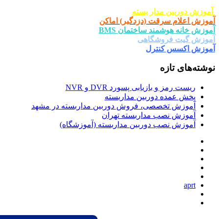
ار بسته
ت (دزدگیر) اماکن
د ساختمان BMS
شگاهی
ترل
یابی پسورد DVR و NVR
وربین مداربسته
صی، فروش دوربین مداربسته در مشهد
 مداربسته تهران
دوربین مداربسته (آموزشگاه)