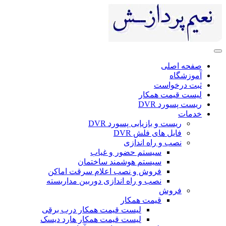
ی
ست
 همکار
DV
 بازیابی پسورد DVR
ای فلش DVR
 راه اندازی
سیستم حضور و غیاب
سیستم هوشمند ساختمان
فروش و نصب اعلام سرقت اماکن
نصب و راه اندازی دوربین مداربسته
ش
قیمت همکار
لیست قیمت همکار درب برقی
لیست قیمت همکار هارد دیسک