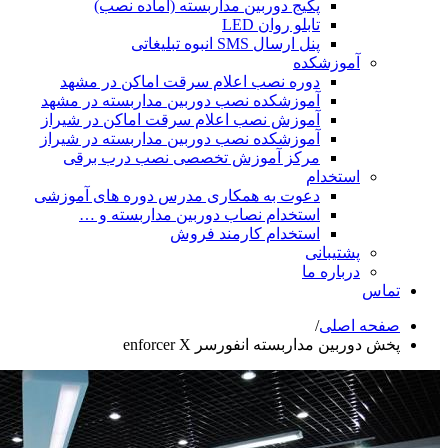
پکیج دوربین مداربسته (آماده نصب)
تابلو روان LED
پنل ارسال SMS انبوه تبلیغاتی
شکده
دوره نصب اعلام سرقت اماکن در مشهد
آموزشکده نصب دوربین مداربسته در مشهد
آموزش نصب اعلام سرقت اماکن در شیراز
آموزشکده نصب دوربین مداربسته در شیراز
مرکز آموزش تخصصی نصب درب برقی
ام
دعوت به همکاری مدرس دوره های آموزشی
استخدام نصاب دوربین مداربسته و …
استخدام کارمند فروش
انی
ه ما
ی
/
ربسته انفورسر enforcer X