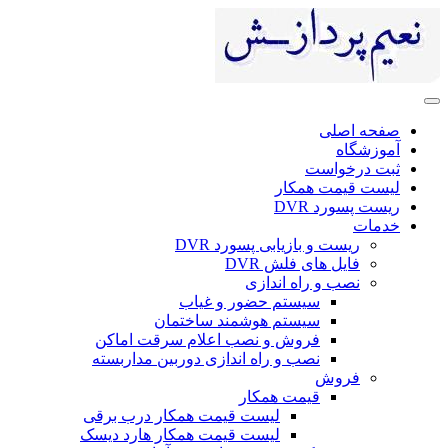
ی
ست
 همکار
DV
 بازیابی پسورد DVR
ای فلش DVR
 راه اندازی
سیستم حضور و غیاب
سیستم هوشمند ساختمان
فروش و نصب اعلام سرقت اماکن
نصب و راه اندازی دوربین مداربسته
ش
قیمت همکار
لیست قیمت همکار درب برقی
لیست قیمت همکار هارد دیسک