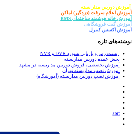
ار بسته
ت (دزدگیر) اماکن
د ساختمان BMS
شگاهی
ترل
یابی پسورد DVR و NVR
وربین مداربسته
صی، فروش دوربین مداربسته در مشهد
 مداربسته تهران
دوربین مداربسته (آموزشگاه)