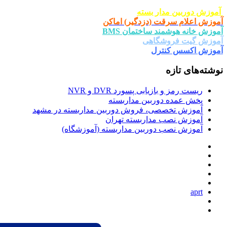
ار بسته
ت (دزدگیر) اماکن
د ساختمان BMS
شگاهی
ترل
یابی پسورد DVR و NVR
وربین مداربسته
صی، فروش دوربین مداربسته در مشهد
 مداربسته تهران
دوربین مداربسته (آموزشگاه)