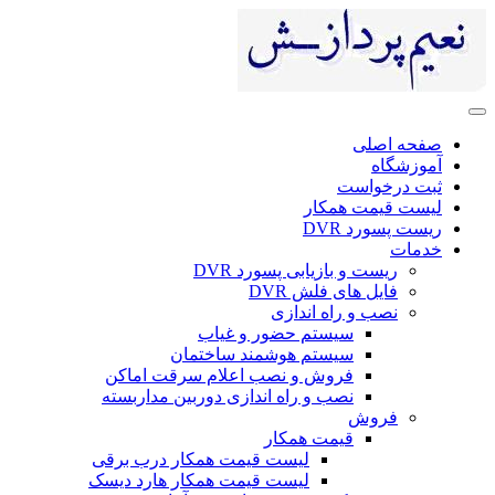
ی
ست
 همکار
DV
 بازیابی پسورد DVR
ای فلش DVR
 راه اندازی
سیستم حضور و غیاب
سیستم هوشمند ساختمان
فروش و نصب اعلام سرقت اماکن
نصب و راه اندازی دوربین مداربسته
ش
قیمت همکار
لیست قیمت همکار درب برقی
لیست قیمت همکار هارد دیسک