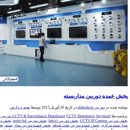
پخش عمده دوربین مداربسته
نوشته شده در
دوربین slideshow
در تاریخ 26,آوریل,2015 توسط
نعیم پردازش
برچسب‌ها:
Sayotech دوربين
,
CCTV Distributor
,
CCTV & Surveillance Distributor
,
پخش دوربين CCTV IP Camera
,
پخش دوربين hdcvi
,
پخش دوربين turbo hd
,
پخش دو
مداربسته مرکزی
,
پخش عمده دوربین تحت شبکه
,
پخش عمده دوربین مدار بسته
,
پخ
دوربین مدار بسته
,
پخش و فروش دوربین مداربسته در مشهد
,
پخش و فروش عمده به همک