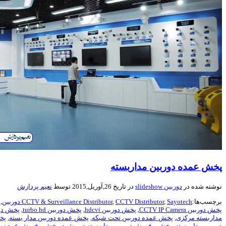
پخش عمده دوربین مداربسته
نوشته شده در
دوربین slideshow
در تاریخ 26,آوریل,2015 توسط
نعیم پردازش
برچسب‌ها:
Sayotech دوربين
,
CCTV Distributor
,
CCTV & Surveillance Distributor
,
پخش دوربين CCTV IP Camera
,
پخش دوربين hdcvi
,
پخش دوربين turbo hd
,
پخش دو
مداربسته مرکزی
,
پخش عمده دوربین تحت شبکه
,
پخش عمده دوربین مدار بسته
,
پخ
دوربین مدار بسته
,
پخش و فروش دوربین مداربسته در مشهد
,
پخش و فروش عمده به همک