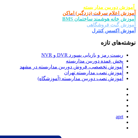
ار بسته
ت (دزدگیر) اماکن
د ساختمان BMS
شگاهی
ترل
یابی پسورد DVR و NVR
وربین مداربسته
صی، فروش دوربین مداربسته در مشهد
 مداربسته تهران
دوربین مداربسته (آموزشگاه)