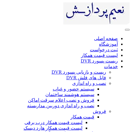
ی
ست
 همکار
DV
 بازیابی پسورد DVR
ای فلش DVR
 راه اندازی
سیستم حضور و غیاب
سیستم هوشمند ساختمان
فروش و نصب اعلام سرقت اماکن
نصب و راه اندازی دوربین مداربسته
ش
قیمت همکار
لیست قیمت همکار درب برقی
لیست قیمت همکار هارد دیسک