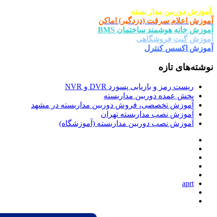
ار بسته
ت (دزدگیر) اماکن
د ساختمان BMS
شگاهی
ترل
یابی پسورد DVR و NVR
وربین مداربسته
صی، فروش دوربین مداربسته در مشهد
 مداربسته تهران
دوربین مداربسته (آموزشگاه)