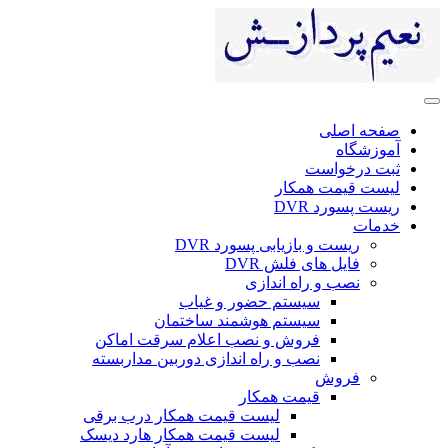
ی
ست
 همکار
DV
 بازیابی پسورد DVR
ای فلش DVR
 راه اندازی
سیستم حضور و غیاب
سیستم هوشمند ساختمان
فروش و نصب اعلام سرقت اماکن
نصب و راه اندازی دوربین مداربسته
ش
قیمت همکار
لیست قیمت همکار درب برقی
لیست قیمت همکار هارد دیسک