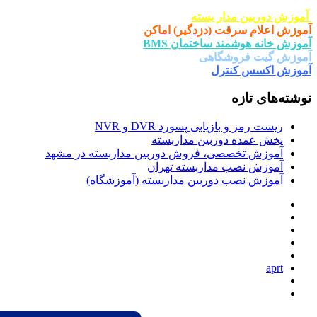
ار بسته
ت (دزدگیر) اماکن
د ساختمان BMS
شگاهی
ترل
یابی پسورد DVR و NVR
وربین مداربسته
صی، فروش دوربین مداربسته در مشهد
 مداربسته تهران
دوربین مداربسته (آموزشگاه)