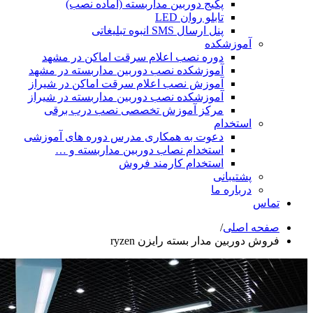
پکیج دوربین مداربسته (آماده نصب)
تابلو روان LED
پنل ارسال SMS انبوه تبلیغاتی
شکده
دوره نصب اعلام سرقت اماکن در مشهد
آموزشکده نصب دوربین مداربسته در مشهد
آموزش نصب اعلام سرقت اماکن در شیراز
آموزشکده نصب دوربین مداربسته در شیراز
مرکز آموزش تخصصی نصب درب برقی
ام
دعوت به همکاری مدرس دوره های آموزشی
استخدام نصاب دوربین مداربسته و …
استخدام کارمند فروش
انی
ه ما
ی
/
مدار بسته رایزن ryzen