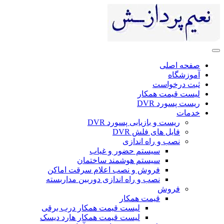
ی
ست
 همکار
DV
 بازیابی پسورد DVR
ای فلش DVR
 راه اندازی
سیستم حضور و غیاب
سیستم هوشمند ساختمان
فروش و نصب اعلام سرقت اماکن
نصب و راه اندازی دوربین مداربسته
ش
قیمت همکار
لیست قیمت همکار درب برقی
لیست قیمت همکار هارد دیسک