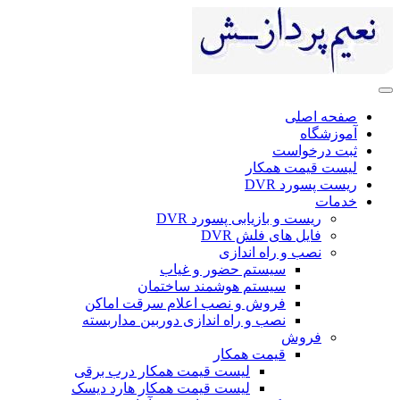
ی
ست
 همکار
DV
 بازیابی پسورد DVR
ای فلش DVR
 راه اندازی
سیستم حضور و غیاب
سیستم هوشمند ساختمان
فروش و نصب اعلام سرقت اماکن
نصب و راه اندازی دوربین مداربسته
ش
قیمت همکار
لیست قیمت همکار درب برقی
لیست قیمت همکار هارد دیسک