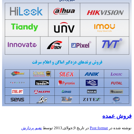
Post 
در تاریخ 9,جولای,2013 توسط
نعیم پردازش