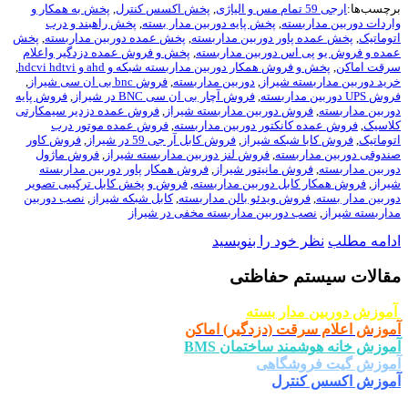
,
پخش اکسس کنترل
,
پخش به همکار و
سته
,
پخش پایه دوربین مدار بسته
,
پخش راهبند و درب
اور دوربین مداربسته
,
پخش عمده دوربین مداربسته
,
پخش
اس دوربین مداربسته
,
پخش و فروش عمده دزدگیر واعلام
ش همکار دوربین مداربسته شبکه و ahd و hdcvi hdtvi
,
ه شیراز
,
دوربین مداربسته
,
فروش bnc بی ان سی شیراز
,
,
فروش آچار بی ان سی BNC در شیراز
,
فروش پایه
ش دوربین مداربسته شیراز
,
فروش عمده دزدیر سیمکارتی
انکتور دوربین مداربسته
,
فروش عمده موتور درب
شبکه شیراز
,
فروش کابل آر جی 59 در شیراز
,
فروش کاور
بسته
,
فروش لنز دوربین مداربسته شیراز
,
فروش ماژول
ش مانیتور شیراز
,
فروش همکار پاور دوربین مداربسته
بل دوربین مداربسته
,
فروش و پخش کابل ترکیبی تصویر
ش ویدئو بالن مداربسته
,
کابل شبکه شیراز
,
نصب دوربین
دوربین مداربسته مخفی در شیراز
ود را بنویسید
 حفاظتی
ار بسته
ت (دزدگیر) اماکن
د ساختمان BMS
شگاهی
ترل