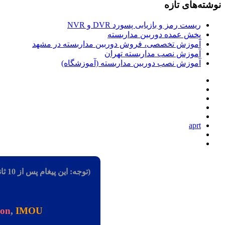
یابی پسورد DVR و NVR
وربین مداربسته
صی، فروش دوربین مداربسته در مشهد
 مداربسته تهران
دوربین مداربسته (آموزشگاه)
(توجه: این پیغام پس از 10 ثانیه، به طور خودکار بسته می شود)
Dahua
,
Hikvision
,
IMOU