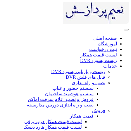
ی
ست
 همکار
DV
 بازیابی پسورد DVR
ای فلش DVR
 راه اندازی
سیستم حضور و غیاب
سیستم هوشمند ساختمان
فروش و نصب اعلام سرقت اماکن
نصب و راه اندازی دوربین مداربسته
ش
قیمت همکار
لیست قیمت همکار درب برقی
لیست قیمت همکار هارد دیسک