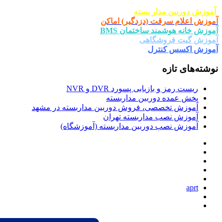
ار بسته
ت (دزدگیر) اماکن
د ساختمان BMS
شگاهی
ترل
یابی پسورد DVR و NVR
وربین مداربسته
صی، فروش دوربین مداربسته در مشهد
 مداربسته تهران
دوربین مداربسته (آموزشگاه)