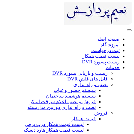
ی
ست
 همکار
DV
 بازیابی پسورد DVR
ای فلش DVR
 راه اندازی
سیستم حضور و غیاب
سیستم هوشمند ساختمان
فروش و نصب اعلام سرقت اماکن
نصب و راه اندازی دوربین مداربسته
ش
قیمت همکار
لیست قیمت همکار درب برقی
لیست قیمت همکار هارد دیسک