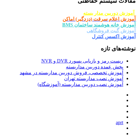
 حفاظتی
ار بسته
ت (دزدگیر) اماکن
د ساختمان BMS
شگاهی
ترل
یابی پسورد DVR و NVR
وربین مداربسته
صی، فروش دوربین مداربسته در مشهد
 مداربسته تهران
دوربین مداربسته (آموزشگاه)