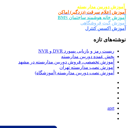
ار بسته
ت (دزدگیر) اماکن
د ساختمان BMS
شگاهی
ترل
یابی پسورد DVR و NVR
وربین مداربسته
صی، فروش دوربین مداربسته در مشهد
 مداربسته تهران
دوربین مداربسته (آموزشگاه)