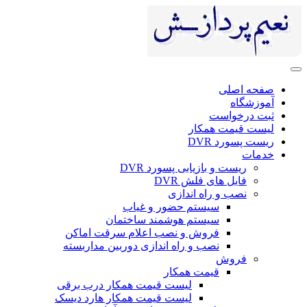
ی
ست
 همکار
DV
 بازیابی پسورد DVR
ای فلش DVR
 راه اندازی
سیستم حضور و غیاب
سیستم هوشمند ساختمان
فروش و نصب اعلام سرقت اماکن
نصب و راه اندازی دوربین مداربسته
ش
قیمت همکار
لیست قیمت همکار درب برقی
لیست قیمت همکار هارد دیسک