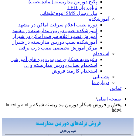
پکیج دوربین مداربسته (آماده نصب)
تابلو روان LED
پنل ارسال SMS انبوه تبلیغاتی
آموزشکده
دوره نصب اعلام سرقت اماکن در مشهد
آموزشکده نصب دوربین مداربسته در مشهد
آموزش نصب اعلام سرقت اماکن در شیراز
آموزشکده نصب دوربین مداربسته در شیراز
مرکز آموزش تخصصی نصب درب برقی
استخدام
دعوت به همکاری مدرس دوره های آموزشی
استخدام نصاب دوربین مداربسته و …
استخدام کارمند فروش
پشتیبانی
درباره ما
تماس
صفحه اصلی
/
پخش و فروش همکار دوربین مداربسته شبکه و ahd و hdcvi
hdtvi