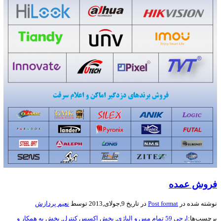
فروش عمده
نوشته شده در
Post format
در تاریخ 9,جولای,2013 توسط
نعیم پردازش
برچسب‌ها:
ارجی 59 تمام مس و الیاژی
,
پخش اکسس کنترل
,
پخش به همکار و