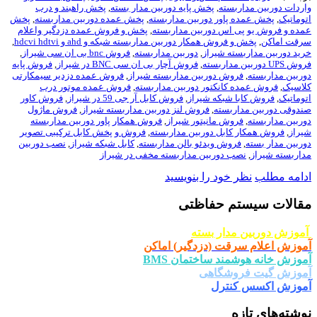
واردات دوربین مداربسته
,
پخش پایه دوربین مدار بسته
,
پخش راهبند و درب
اتوماتیک
,
پخش عمده پاور دوربین مداربسته
,
پخش عمده دوربین مداربسته
,
پخش
عمده و فروش یو پی اس دوربین مداربسته
,
پخش و فروش عمده دزدگیر واعلام
سرقت اماکن
,
پخش و فروش همکار دوربین مداربسته شبکه و ahd و hdcvi hdtvi
,
خرید دوربین مداربسته شیراز
,
دوربین مداربسته
,
فروش bnc بی ان سی شیراز
,
فروش UPS دوربین مداربسته
,
فروش آچار بی ان سی BNC در شیراز
,
فروش پایه
دوربین مداربسته
,
فروش دوربین مداربسته شیراز
,
فروش عمده دزدیر سیمکارتی
کلاسیک
,
فروش عمده کانکتور دوربین مداربسته
,
فروش عمده موتور درب
اتوماتیک
,
فروش کابا شبکه شیراز
,
فروش کابل آر جی 59 در شیراز
,
فروش کاور
صندوقی دوربین مداربسته
,
فروش لنز دوربین مداربسته شیراز
,
فروش ماژول
دوربین مداربسته
,
فروش مانیتور شیراز
,
فروش همکار پاور دوربین مداربسته
شیراز
,
فروش همکار کابل دوربین مداربسته
,
فروش و پخش کابل ترکیبی تصویر
دوربین مدار بسته
,
فروش ویدئو بالن مداربسته
,
کابل شبکه شیراز
,
نصب دوربین
مداربسته شیراز
,
نصب دوربین مداربسته مخفی در شیراز
ادامه مطلب
نظر خود را بنویسید
مقالات سیستم حفاظتی
آموزش دوربین مدار بسته
آموزش اعلام سرقت (دزدگیر) اماکن
آموزش خانه هوشمند ساختمان BMS
آموزش گیت فروشگاهی
آموزش اکسس کنترل
نوشته‌های تازه