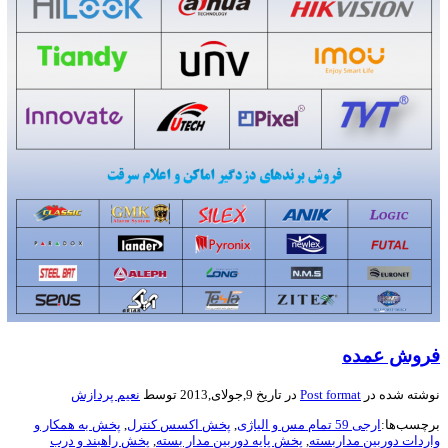
فروش عمده
نوشته شده در
Post format
در تاریخ 9,جولای,2013 توسط
نعیم پردازش
برچسب‌ها:
ارجی 59 تمام مس و الیاژی
,
پخش اکسس کنترل
,
پخش به همکار و
واردات دوربین مداربسته
,
پخش پایه دوربین مدار بسته
,
پخش راهبند و درب