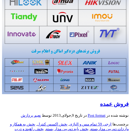
فروش عمده
نوشته شده در
Post format
در تاریخ 9,جولای,2013 توسط
نعیم پردازش
برچسب‌ها:
ارجی 59 تمام مس و الیاژی
,
پخش اکسس کنترل
,
پخش به همکار و
واردات دوربین مداربسته
,
پخش پایه دوربین مدار بسته
,
پخش راهبند و درب