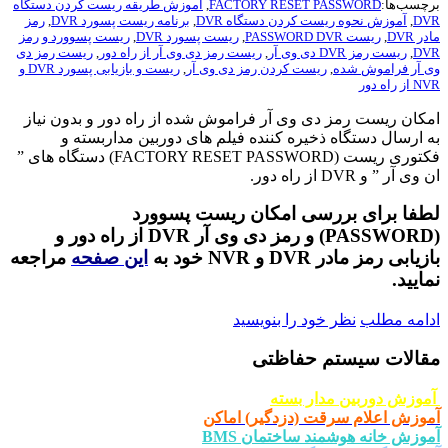
برچسب‌ها:
FACTORY RESET PASSWORD
,
آموزش طریقه ریست کردن دستگاه
DVR
,
آموزش نحوه ریست کردن دستگاه DVR
,
برنامه ریست پسورد DVR
,
رمز
مادر DVR
,
ریست PASSWORD DVR
,
ریست پسورد DVR
,
ریست پسوورد و رمز
DVR
,
ریست رمز DVR دی وی آر
,
ریست رمز دی وی آر از راه دور
,
ریست رمز دی
وی آر فراموش شده
,
ریست کردن رمز دی وی آر
,
ریست و بازیابی پسورد DVR و
NVR از راه دور
امکان ریست رمز دی وی آر فراموش شده از راه دور و بدون نیاز
به ارسال دستگاه ذخیره کننده فیلم های دوربین مداربسته و
فکتوری ریست (FACTORY RESET PASSWORD) دستگاه های ”
ان وی آر ” و DVR از راه دور.
لطفا برای بررسی امکان ریست پسوورد
(PASSWORD) و رمز دی وی آر DVR از راه دور و
بازیابی رمز مادر DVR و NVR خود به
این صفحه
مراجعه
نمایید.
ادامه مطلب
نظر خود را بنویسید
مقالات سیستم حفاظتی
آموزش دوربین مدار بسته
آموزش اعلام سرقت (دزدگیر) اماکن
آموزش خانه هوشمند ساختمان BMS