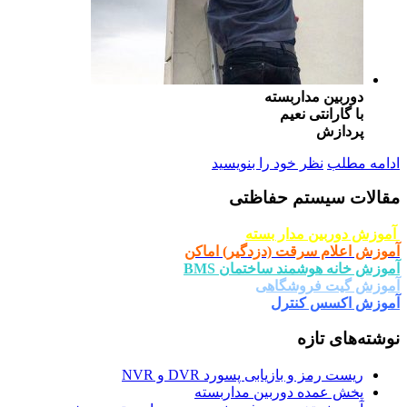
دوربین مداربسته
با گارانتی نعیم
پردازش
ادامه مطلب
نظر خود را بنویسید
مقالات سیستم حفاظتی
آموزش دوربین مدار بسته
آموزش اعلام سرقت (دزدگیر) اماکن
آموزش خانه هوشمند ساختمان BMS
آموزش گیت فروشگاهی
آموزش اکسس کنترل
نوشته‌های تازه
ریست رمز و بازیابی پسورد DVR و NVR
پخش عمده دوربین مداربسته