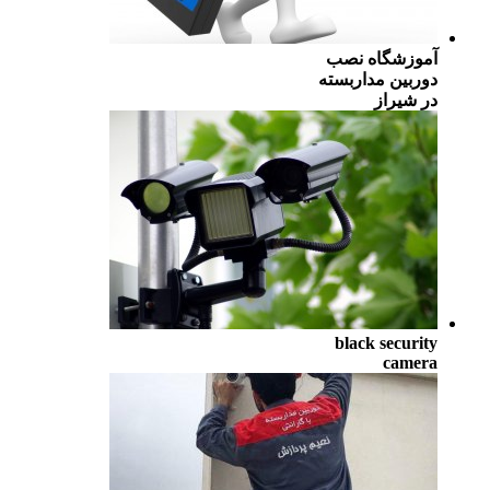
آموزشگاه نصب
دوربین مداربسته
در شیراز
black security
camera