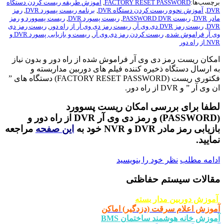
برچسب‌ها:
FACTORY RESET PASSWORD
,
آموزش طریقه ریست کردن دستگاه
DVR
,
آموزش نحوه ریست کردن دستگاه DVR
,
برنامه ریست پسورد DVR
,
رمز
مادر DVR
,
ریست PASSWORD DVR
,
ریست پسورد DVR
,
ریست پسوورد و رمز
DVR
,
ریست رمز DVR دی وی آر
,
ریست رمز دی وی آر از راه دور
,
ریست رمز دی
وی آر فراموش شده
,
ریست کردن رمز دی وی آر
,
ریست و بازیابی پسورد DVR و
NVR از راه دور
امکان ریست رمز دی وی آر فراموش شده از راه دور و بدون نیاز
به ارسال دستگاه ذخیره کننده فیلم های دوربین مداربسته و
فکتوری ریست (FACTORY RESET PASSWORD) دستگاه های ”
ان وی آر ” و DVR از راه دور.
لطفا برای بررسی امکان ریست پسوورد
(PASSWORD) و رمز دی وی آر DVR از راه دور و
بازیابی رمز مادر DVR و NVR خود به
این صفحه
مراجعه
نمایید.
ادامه مطلب
نظر خود را بنویسید
مقالات سیستم حفاظتی
آموزش دوربین مدار بسته
آموزش اعلام سرقت (دزدگیر) اماکن
آموزش خانه هوشمند ساختمان BMS