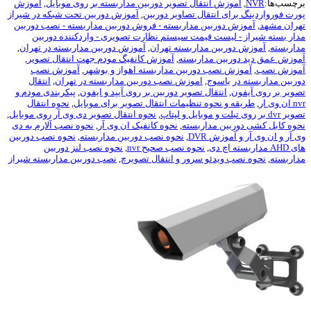
برچسب‌ها:
NVR
,
آموزش انتقال تصویر دوربین مداربسته بر روی موبایل
,
آموزش
پورت فورواردینگ برای انتقال تصاویر دوربین
,
آموزش دوربین تحت شبکه در شیراز
تهران مشهد
,
آموزش دوربین مداربسته - فروش دوربین مداربسته - نصب دوربین
مدار بسته شیراز - لیست قیمت سیستم نظارت تصویری - واردکننده دوربین
مداربسته
,
آموزش دوربین مداربسته تهران
,
آموزش دوربین مداربسته در تهران
,
آموزش عمق دید دوربین مداربسته
,
آموزش کانفیگ مودم جهت انتقال تصویر
,
آموزش نصب
,
آموزش نصب دوربین مداربسته اهواز و بوشهر
,
آموزش نصب
دوربین مداربسته در یاسوج
,
اموزش نصب دوربین مداربسته در تهران
,
انتقال
تصویر بر روی آیفون
,
انتقال تصویر دوربین بر روی آیپد و ایفون
,
پیکربندی مودم و
nvr ان وی ار
,
طریقه و نحوه تنظیمات انتقال تصویر برای موبایل
,
نحوه انتقال
تصویر dvr بر روی تبلت و موبایل و لپتاپ
,
نحوه انتقال تصویر دی وی آر روی موبایل
,
نحوه کابل کشی دوربین مداربسته
,
نحوه کانفیک ان وی آر
,
نحوه نصب آلارم به دی
وی آر و ان وی آر و آموزش DVR
,
نحوه نصب دوربین مداربسته
,
نحوه نصب دوربین
های AHD مداربسته اچ دی
,
نحوه نصب صحیح nvr
,
نحوه نصب لنز دوربین
مداربسته
,
نحوه نصب ویدئو سرور و انتقال تصویرچ
,
نصب دوربین مداربسته شیراز