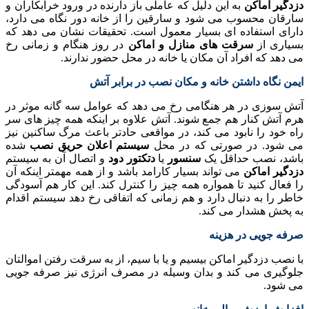
دزدگیر اماکن
به این دلیل که عاملی باز دارنده در ورود خرابکاران و
سارقان محسوب می شود و سارقین را از خانه دور نگاه می دارد،
دارای استفاده ای بسیار معمول است. تحقیقات نشان می دهد که
بسیاری از
سرقت های منازل و اماکن
در روز هنگام و زمانی رخ
می دهد که افراد آن مکان یا خانه در محل حضور ندارند.
ایمن نگاه داشتن خانه و مکان نصب در برابر آتش
آتش سوزی در هر هنگامی رخ می دهد که عوامل سه گانه موثر در
هرم آتش کنار هم جمع شوند. آتش علاوه بر اینکه همه چیز های سر
راه خود را نابود می کند، در مواقعی حادتر باعث مرگ ساکنین نیز
می شود. در صورتی که در محل
سیستم اعلان حریق نصب
شده
باشد، نصب حداقل یک
سنسور
یا
دتکتور دود
و اتصال آن به سیستم
دزدگیر اماکن
می تواند بسیار کارامد باشد و از همه مهمتر اینکه آن
را فعال کنید تا همواره همه چیز را کنترل کند. این کار هم آسودگی
خاطر را به دنبال دارد و هم زمانی که اتفاقی رخ دهد سیستم اقدام
به پخش هشدار می کند.
صرفه جویی در هزینه
با نصب دزدگیر اماکن بیسیم و یا با سیم، از به سرقت رفتن اموالتان
جلوگیری می کند و بدان وسیله در مصرف انرژی نیز صرفه جویی
می شود.