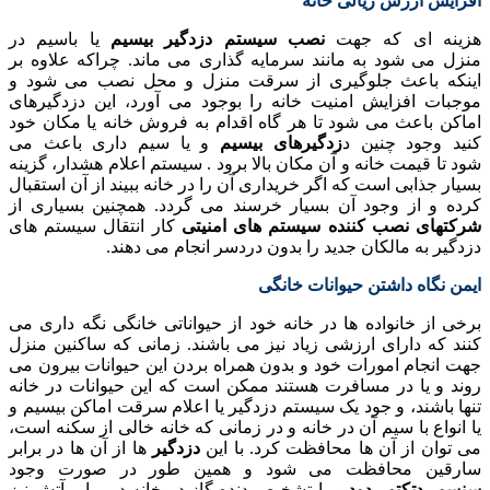
افزایش ارزش ریالی خانه
هزینه ای که جهت
نصب سیستم دزدگیر بیسیم
یا باسیم در
منزل می شود به مانند سرمایه گذاری می ماند. چراکه علاوه بر
اینکه باعث جلوگیری از سرقت منزل و محل نصب می شود و
موجبات افزایش امنیت خانه را بوجود می آورد، این دزدگیرهای
اماکن باعث می شود تا هر گاه اقدام به فروش خانه یا مکان خود
کنید وجود چنین د
زدگیرهای بیسیم
و یا سیم داری باعث می
شود تا قیمت خانه و آن مکان بالا برود . سیستم اعلام هشدار، گزینه
بسیار جذابی است که اگر خریداری آن را در خانه ببیند از آن استقبال
کرده و از وجود آن بسیار خرسند می گردد. همچنین بسیاری از
شرکتهای نصب کننده سیستم های امنیتی
کار انتقال سیستم های
دزدگیر به مالکان جدید را بدون دردسر انجام می دهند.
ایمن نگاه داشتن حیوانات خانگی
برخی از خانواده ها در خانه خود از حیواناتی خانگی نگه داری می
کنند که دارای ارزشی زیاد نیز می باشند. زمانی که ساکنین منزل
جهت انجام امورات خود و بدون همراه بردن این حیوانات بیرون می
روند و یا در مسافرت هستند ممکن است که این حیوانات در خانه
تنها باشند، و جود یک سیستم دزدگیر یا اعلام سرقت اماکن بیسیم و
یا انواع با سیم آن در خانه و در زمانی که خانه خالی از سکنه است،
می توان از آن ها محافظت کرد. با این
دزدگیر
ها از آن ها در برابر
سارقین محافظت می شود و همین طور در صورت وجود
سنسور دتکتور دود
و یا تشخیص دنده گاز در خانه در برابر آتش نیز