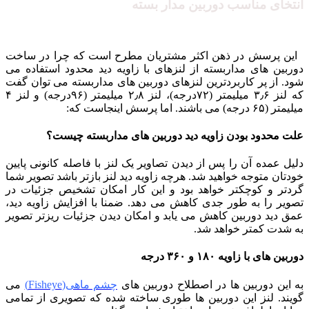
انتخای مناسب دوربین مدار بسته
این پرسش در ذهن اکثر مشتریان مطرح است که چرا در ساخت
دوربین های مداربسته از لنزهای با زاویه دید محدود استفاده می
شود. از پر کاربردترین لنزهای دوربین های مداربسته می توان گفت
که لنز ۳٫۶ میلیمتر (۷۲درجه)، لنز ۲٫۸ میلیمتر (۹۶درجه) و لنز ۴
میلیمتر (۶۵ درجه) می باشند. اما پرسش اینجاست که:
علت محدود بودن زاویه دید دوربین های مداربسته چیست؟
دلیل عمده آن را پس از دیدن تصاویر یک لنز با فاصله کانونی پایین
خودتان متوجه خواهید شد. هرچه زاویه دید لنز بازتر باشد تصویر شما
گردتر و کوچکتر خواهد بود و این کار امکان تشخیص جزئیات در
تصویر را به طور جدی کاهش می دهد. ضمنا با افزایش زاویه دید،
عمق دید دوربین کاهش می یابد و امکان دیدن جزئیات ریزتر تصویر
به شدت کمتر خواهد شد.
دوربین های با زاویه ۱۸۰ و ۳۶۰ درجه
به این دوربین ها در اصطلاح دوربین های
چشم ماهی(Fisheye)
می
گویند. لنز این دوربین ها طوری ساخته شده که تصویری از تمامی