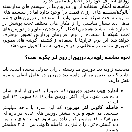
زوایای اطراف خود را در اختیار شما می گذارد.
متاسفانه امکان استفاده از این دوربین ها در سیستم های مداربسته
آنالوگ(سیستم های ارزان قیمت تر) وجود ندارد اما در سیستم های
مداربسته تحت شبکه شما می توانید با استفاده از دوربین های چشم
ماهی دید بسیار مناسبی را از مکان های مختلف تحت پوشش در
اختیار داشته باشید. همچنین اشکال گرد شدن تصاویر در دوربین های
تحت شبکه با استفاده از نرم افزارهای پردازش تصویر برطرف
خواهد شد. این نرم افزارها با استفاده از کشیدن گوشه های تصویر،
تصویری مناسب و منطقی را در خروجی به شما تحویل می دهند.
نحوه محاسبه زاویه دید دوربین از روی لنز چگونه است؟
محاسبه زاویه دید دوربین مداربسته دارای جدولی پیچیده است. باید
بدانید که در تعیین میزان زاویه دید دوربین دو عامل اصلی و مهم
نقش دارند:
اندازه چیپ تصویر دوربین:
که عموما با کسری از اینچ نشان
داده می شود. برای اکثر دوربین های CCD سونی ۱/۳ اینچ
است.
فاصله کانونی لنز دوربین:
که این مورد با واحد میلیمتر
سنجیده می شود و برای بیشتر دوربین های عادی در بازه ای
بین ۲٫۸ تا ۱۲ میلیمتر قرار داده می شود. دوربین های با زاویه
دید گسترده تر دارای لنزی با فاصله کانونی بین ۱ تا ۲ میلیمتر
هستند.