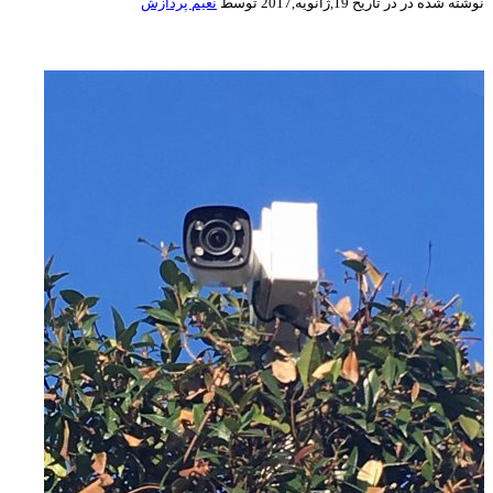
نوشته شده در
در تاریخ 19,ژانویه,2017 توسط
نعیم پردازش