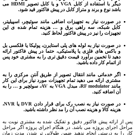
دیگر با استفاده از کابل VGA و یا کابل تصویر HDMI می
باشد نوع و برند و متراژ کابل در پیش فاکتور قید شود.
در صورت نیاز به تجهیزات اضافی مانند سوئیچر، اسپیلیتر،
کابل شبکه، سه راهی برق و … هزینه تمام شده ی این
تجهیزات را نیز در پیش فاکتور لحاظ کنید.
در صورت نیاز به لوله های پلی استایرن، پولیکا یا فلکسی بل
و باکس های فلزی یا پلاستیکی، حتما در پیش فاکتور ارائه
دهید تا تخمین برآورد قیمت دقیق تری را به مشتری خود پس
از اتمام کار داده باشید.
اگر خدماتی مانند
انتقال تصویر از طریق آنتن مرکزی
را به
مشتری ارائه می دهید تمام تجهیزات مورد نیاز برای این کار
مانند RF modulator، مبدل VGA به AV، سوئچیر و … را به
آن اضافه کنید.
در صورت نیاز به
نصب رک برای قرار دادن DVR یا NVR،
هزینه کالا و هزینه نصب آن را مد نظر داشته باشید.
 از ارائه پیش فاکتور دقیق و تفکیک شده به مشتری نوبت به
احل اجرای پروژه می باشد. در هنگام اجرای پروژه اگر مراحل
ر را به درستی انجام ندهید ضمن طولانی تر شدن مدت زمان