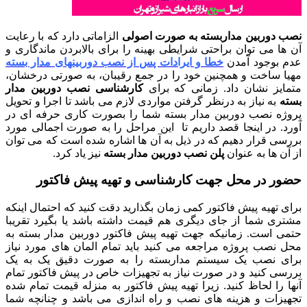
ب دوربین مداربسته به صورت اصولی
الزاماتی دارد که با رعایت
 ها می توان براحتی شرایطی بهینه را برای بالابردن ماندگاری و
م بوجود آمدن
خطا و ایرادات پس از نصب دوربینهای مدار بسته
یا ساخت و همچنین خود را در جمع رقیبان، به صورتی درخشان،
مایز نشان داد.
زمانی که برای
کارشناسی نصب دوربین مدار
ته
به نیاز به درنظر گرفتن مواردی لازم می باشد تا اجرا و تحویل
وژه نصب دوربین مدار بسته شما را بصورت کاری حرفه ای در
رد. در اینجا قصد داریم تا این مراحل را به صورت اجمالی مورد
رسی قرار دهیم که در ذیل به آن ها اشاره شده است که می توان
آن ها به عنوان
پلن نصب دوربین مدار بسته
نیز یاد کرد.
ور در محل جهت کارشناسی و تهیه پیش فاکتور
ی تهیه پیش فاکتور کمی زمان بگذارید دقت کنید که احتمال اینکه
تری شما از جای دیگری هم قیمت داشته باشد یا بگیرد تقریبا
می است. زمانیکه جهت تهیه پیش فاکتور دوربین مدار بسته به
ل نصب پروژه مراجعه می کنید باید تمام المان های مورد نیاز
ای نصب یک سیستم مداربسته را به صورت دقیق یک به یک
رسی کنید و در صورت نیاز به تجهیزات خاص در پیش فاکتور تمام
ا را لحاظ کنید. زیرا تهیه پیش فاکتور به منزله قیمت تمام شده
هیزات و هزینه های نصب و راه اندازی می باشد و چنانچه شما