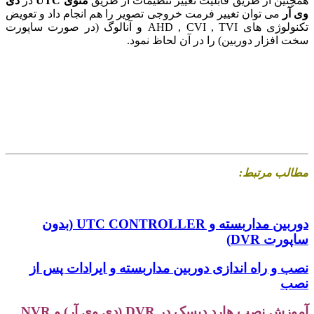
چنین از طریق قابلیت تغییر تنظیمات از طریق
منوی UTC
در
دی
 آر
می توان تغییر فرمت خروجی تصویر را هم انجام داد و تعویض
تکنولوژی های AHD , CVI , TVI و آنالوگ (در صورت ساپورت
ت افزار دوربین) را در آن لحاظ نمود.
الب مرتبط:
دوربین مداربسته و UTC CONTROLLER (بدون
ورت DVR)
ب و راه اندازی دوربین مداربسته و ایرادات پس از
ب
زش نصب هارد دیسک در DVR (دی وی آر) و NVR