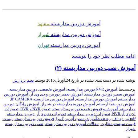
.
آموزش دوربین مداربسته
مشهد
آموزش دوربین مداربسته
شیراز
آموزش دوربین مداربسته
تهران
امه مطلب
نظر خود را بنویسید
وزش نصب دوربین مداربسته (۲)
ته شده در
دسته‌بندی نشده
در تاریخ 24,آوریل,2015 توسط
نعیم پردازش
سب‌ها:
آموزش NVR دوربین مداربسته
,
آموزش تخصصی دوربین مداربسته
,
زش تعمیر دوربین مداربسته
,
آموزش تعمیر دوربین و دی وی آر
,
آموزش دوربین
ر بسته
,
آموزش دوربین مداربسته
,
آموزش دوربین مداربسته IP CAMERA
,
زش دوربینمداربسته
,
آموزش دوربینمداربسته در شیراز
,
آموزش رایگان دوربین
ربسته
,
آموزش و فروش عمده دوربین مداربسته
,
تعمیر NVR و DVR
,
تعمیرات
ی آر NVR
,
تعمیرات دوربین مداربسته
,
تعمیرات دی وی آر
,
دوربین مداربسته
اف
,
زشئثقشآموزش نصب آی پی کمرا
,
فروش دوربین مداربسته
,
لیست
مت سیستم نظارت
,
مقالات آموزش دوربین مداربسته
,
نصب دوربین مدار بسته
از