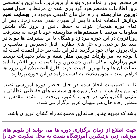
 شخص پس از اتمام دوره بتواند از بروزترین، ناب ترین و تخصصی
ین اطلاعات منحصربفرد گرداوری شده ی مرتبط با اصول
نصب
ربین مدار بسته
و راه حل های تلفیقی موجود در
وبسایت نعیم
دازش
استفاده نماید تا پس از سپری شدن مدت زمانی پس از
مام دوره همچنان بتواند به حفظ دانش و بروز نگاه داشتن
لومات مرتبط با
سیستم های مداربسته
خود با توجه به پیشرفت
افزون در این حوزه بپردازد و همگام با این پیشرفت ها بتواند در
نده نیز براحتی، راه حل های نظارتی قابل دسترس و مناسب را
ی پروژه یهای خود برگزیند. ذکر این نکته نیز حائز اهمیت است که
 توجه به امر
واردات دوربین مدار بسته
و سایر تجهیزات توسط
م
پردازش
، امکان تامین جدیدترین و با کیفیت ترین اقلام با تایید
الت آن ها و با بهترین قیمت جهت فارغ التحصیلان این دوره ها
اهم است تا بدون دغدغه به کسب درآمد در این حوزه بپردازند.
ا به تصمیمات اتخاذ شده در حال حاضر دوره آموزشی نصب
ربین مداربسته و دیگر دوره های سیستم های حفاظتی، نظارتی و
نیتی الکترونیکی در جنوب کشور، پایتخت و مشهد مقدس به
ظور رفاه حال هم میهنان عزیز برگزار می شود.
شد که تجربه چندین ساله این مجموعه راه گشای عزیزان باشد.
ت اطلاع از زمان برگزاری دوره ها می توانید از تقویم های
وزشی زیر، نزدیکترین آموزشگاه نسبت به محل سکونت خود را