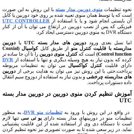
وه تنظیمات
منوی دوربین مدار بسته
با این روش به این صورت
ت که یا توسط همان منوی تعبیه شده بر روی خود دوربین یا کابل
 بایستی انجام شود و یا با استفاده از
UTC CONTROLLER
زیکی که پس از نصب دوربین در ارتفاع می توان با آن از کنار
ه منوی دوربین دسترسی ایجاد کرد.
ا نسل بعدی ورود
دوربین های مدار بسته UTC
یا
دوربین
اربسته با قابلیت کنترل منو
از طریق کابل
کواسیال (Coaxial
Control functi
است که
کنترل منوی دوربین
را تا آن جا ساده تر
ه که بدون نیاز به هیچ وسیله دیگری و تنها با استفاده از
DVR
رای قابلیت
کنترل کواکسیال
می توان به تنظیمات مربوطه
داخت.حتی با این روش نیز می توان به هدایت برخی از
دوربین
ی مداربسته چرخشی
و بدون نیاز به استفاده از دوزوج سیم انتقال
ده دستورات پرداخت.
وزش تنظیم کردن منوی دوربین در دوربین مدار بسته
U
 واقع در این روش با ورود به
تنظیمات منو DVR
، به منظور
ظیمات منو در دوربینهای مدار بسته دارای
یو تی سی
تنها لازم
ت تا دستگاه دی وی آر استفاده شده از این قابلیت پشتیبانی
اید. در زیر سعی شده تا به صورت تصویری نیز نحوه تنظیم کردن