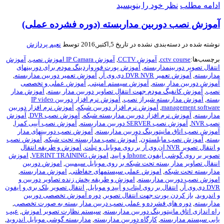
امه مطلب
نظر خود را بنویسید
وزش نصب دوربین مداربسته (دوره فشرده عملی)
ته شده در
دسته‌بندی نشده
در تاریخ 5,اکتبر,2016 توسط
نعیم پردازش
سب‌ها:
cctv course
,
آموزش CCTV
,
آموزش IP Camara اموزش نصب
,
آموزش
قال تصویر دوربینمداربسته
,
آموزش پورت فورواردینگ مودم برای دوربینهای
ربسته
,
آموزش تعمیر DVR NVR دی وی آر
,
آموزش تعمیر دوربین مداربسته
,
زش دوربین مدار بسته
,
آموزش سیستم امنیتی
,
آموزش عملی و تخصصی
ب
,
آموزش کانفیگ مودم جهت انتقال تصاویر دوربین مدار بسته
,
آموزش مدار
ه
,
آموزش مداربسته شیراز نصب
,
آموزش نرم افزار دوربین IP video
management softw
,
آموزش نرم افزار دوربین شبکه
,
آموزش نرم افزار دوربین
ربسته
,
آموزش نرم افزار دوربین مداربسته شبکه
,
آموزش نصب DVR
,
آموزش
NVR
,
آموزش نصب SERVER دوربین مداربسته
,
آموزش نصب آیپی کمرا
,
زش نصب اتاق مانیتورینگ دوربین مداربسته
,
آموزش نصب دوربینهای مدار
ه
,
آموزش نصب مایلستون
,
آموزش نصب مداربسته تحت شبکه
,
آموزش نصب
تصویر NVR ان وی آر بر روی موبایل و تبلت
,
آموزش و طریقه انتقال
ر بر روی گوشی آیفون Iphone و ایپد
,
اموزش VERINT TRAINING
,
اموزش
قال تصاویر مدار بسته تحت شبکه بر روی موبایل سیمبین
,
اموزش دوربین
ربسته تحت شبکه
,
اموزش عملی سیستمهای حفاظتی
,
اموزش مداربسته
,
زش نصب دوربین مداربسته
,
اموزش و طریقه پخش زنده تصاویر دوربین و
وی آر
,
انتقال بر روی لپتاپ و آیپد و موبایل
,
انتقال تصویر بلک بری و ایفون
ندروید
,
باز کردن پورت جهت انتقال تصویر
,
دوره آموزش تخصصی دوربین
ربسته
,
دوره های فشرده و عملی نصب دربین مدار بسته به صورت تخصصی
,
 اندازی اتاق مانیتورینگ دوربین مداربسته
,
سیستم نظارت تصویر اموزش
,
عیب
ی سیستم مداربسته
,
کارگاه دوربین مداربسته
,
مداربسته گوشی موبایل اندروید
,