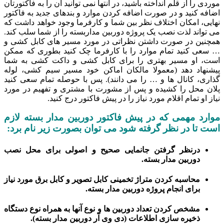
دی را از قلم انداخته باشید، در انتها نمی توانید ان را به فاکتورتان
افه کنید و در صورت اضافه کردن موارد و بندهای جدید به فاکتور
ایی، امکان اختلاف نظر بین شما و کارفرما وجود خواهد داشت که
 تواند لذت نصب یک پروژه دوربین مداربسته را از شما سلب کند.
چنین در صورت داشتن نظراتی در مورد مسیر های کابل کشی و
سعی کنید تمام موارد را با کارفرما چک کنید بطوری که ممکن
ت، او مسیر بهتری را برای کابل کشی و داکت کشی به شما
شنهاد دهد (معمولا مالکان اماکن خود مسیر سیم کشی، لوله
اری، کانال ها و … را می دانند).
پس با حوصله تمام سعی کنید
ان محل را کشیده و پس از مشورت با مشتری و تفهیم در مورد
ز او تمام اقلام مورد نیاز را در پیش فاکتور درج کنید.
ارد مهمی که در
پیش فاکتور دوربین مدار بسته
لازم
ت تا در نظر گرفته شود می توان بصورت زیر نام برد:
درنظر گرفتن جانمایی صحیح و اصولی برای محل نصب
دوربین مدار بسته.
محاسبه کردن متراژ تخمینی کابل تصویر و کابل برق مورد نیاز
برای انجام پروژه دوربین مدار بسته.
مشخص کردن تعداد دوربین ها و نوع آنها به همراه نوع دستگاه
ذخیره سازی اطلاعات (دی وی آر دوربین مدار بسته).