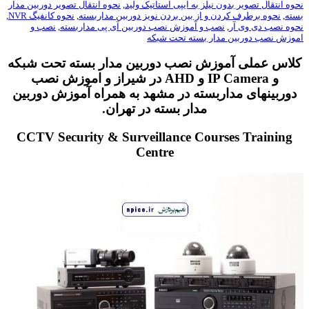
ه انتقال تصویر بدون نیلز به آیپی استاتیک ولید
,
نحوه انتقال تصویر دوربین مدار
ه
,
نحوه برطرف کردن و از بین بردن نویز دوربین مداربسته
,
نحوه کانفیگ NVR
,
ه نصب دی وی آر
,
نصب و آموزش نصب دوربین آی پی مداربسته
,
نصب و
زش نصب دوربین مدار بسته تحت شبکه
اس عملی آموزش نصب دوربین مدار بسته تحت شبکه
و IP Camera و AHD در شیراز و اموزش نصب
وربینهای مداربسته در مشهد به همراه آموزش دوربین
مدار بسته در تهران.
CCTV Security & Surveillance Courses Training
Centre