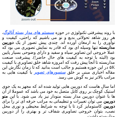
 روند پیشرفتی تکنولوژی در حوزه
سیستم های مدار بسته آنالوگ
،
 روز شاهد تحولاتی بدیع و نو می باشیم که راحتی، کیفیت و
آوری را به ارمغان آورده اند. چندی پیش تصور از یک
دوربین
اربسته
تنها وسیله ای بود که قادر به نمایش تصویری می بود که
لا خروجی این تصاویر سیاه و سفید و دارای وضوحی بسیار پایین
د (البته با توجه به کیفیت های حال حاضر!). پیشرفت صنعت
اربسته تا آنجا پیش رفت که امروزه شاهد خلق تصاویری با کیفیت
۵K در این حوزه هستیم و جالب است بدانید که تا زمان نگارش این
اله اخباری مبنی بر خلق
سنسورهای تصویر
با کیفیت هایی به
اتب بالاتر نیز به گوش می رسد.
ا سال هاست که دوربین هایی تولید شده اند که مجهز به یک جوی
تیک کوچک بر روی کابل متصل به خود می باشد که عموملا از آن
 با عنوان دوربین مدار بسته منودار نیز یاد می شود. با این
منو
ربین
می توان تغییرات و تنظیماتی به مراتب حرفه ای تر را برای
ربین
کاستومایز کرد تا با توجه به شرایط محیطی و نوری محل
ب، بتوان خروجی تصاویری شفاف تر و بهتری را از دوربین
اربسته داشت.