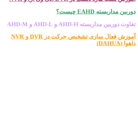
بین مداربسته EAHD چیست؟
ت دوربین مداربسته AHD-H و AHD-L و AHD-M
آموزش فعال سازی تشخیص حرکت در DVR و NVR
ا (DAHUA)