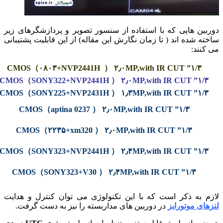
ربین هایی که با استفاده از سنسور تصویر و پردازشگرهای زیر
ته شده اند ( تا زمان نگارش این مقاله) از این قابلیت پشتیبانی
 کنند:
۱/۳” CMOS（۰۸۰۳+NVP2441H ） ۲٫۰MP,with IR CUT
۱/۳” CMOS（SONY322+NVP2441H ） ۲٫۰MP,with IR CUT
۱/۳” CMOS（SONY225+NVP2431H ） ۱٫۳MP,with IR CUT
۱/۳” CMOS（aptina 0237 ） ۲٫۰MP,with IR CUT
۱/۳” CMOS（۲۲۳۵+xm320 ） ۲٫۰MP,with IR CUT
۱/۳” CMOS（SONY323+NVP2441H ） ۲٫۴MP,with IR CUT
۱/۳” CMOS（SONY323+V30 ） ۲٫۴MP,with IR CUT
زم به ذکر است که با این تکنولوژی می توان کنترل و هدایت
های موتورایز
در دوربین های مداربسته را نیز به دست گرفت.