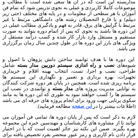
اربسته این است که در آن ها سعی شده است تا مطالب و
ضوعات کاملا کاربردی و عملی به نحوی تدریس شود که تمام فن
وزان با هر سطحی از معلومات و در پایه های مختلف (حتی زیر
پلم) و یا فارغ التحصیلان رشته های دانشگاهی مرتبط یا غیر
تبط با گرایش های برق، قادر به فهم و یادگیری مطالب عملی در
ن دوره ها باشند به نحوی که پس از اتمام دوره بتوانند به صورت
تقیم و مستقل وارد بازار کار شده و کسب درآمد مستقل از
ژگی های بارز این دوره ها در طول چندین سال زمان برگرزاری
 باشد.
ن دوره ها با هدف توانمند ساختن دانش پژوهان با اصول و
وه‌های
نصب و راه اندازی سیستم دوربین مدار بسته
شامل
احی، نصب و اجرا، تست، انتخاب بهینه اقلام و خریداری
هیزات، بهره برداری و تعمیر و نگهداری این سیستم ها
نامه ریزی شده است. همچنین در پایان هر دوره شرکت کنندگان
 توانایی مدیریت پروژه های
مدار بسته
و توانمدی در نصب این
ستم ها را کسب خواهند نمود به طوری که این دوره ها به مانند
وی پرتابی جهت ورود برای انجام پروژه های حرفه ای می باشد
لاعات بیشتر را در
این صفحه
مطالعه فرمایید).
زم به ذکر است که پس از پایان دوره ها، تمامی فن آموزان می
انند تا از مشاوره های کارشناسان و مهندسین خبره این مجموعه
ره بگیرند. ضمن این نکته نیز حائز اهمیت است که با در اختیار
ار دادن نام کاربری و رمز عبور منحصر بفرد تخصیص یافته برای