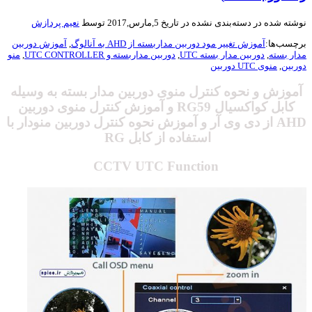
ته شده در
دسته‌بندی نشده
در تاریخ 5,مارس,2017 توسط
نعیم پردازش
سب‌ها:
آموزش تغییر مود دوربین مداربسته از AHD به آنالوگ
,
آموزش دوربین
ر بسته
,
دوربین مدار بسته UTC
,
دوربین مداربسته و UTC CONTROLLER
,
منو
بین
,
منوی UTC دوربین
موزش و
نحوه کنترل منوی دوربین مدار بسته به وسیله
کابل کواکسیال RG59
و آموزش کنترل منوی دوربین
AHD از دی وی آر و آموزش نحوه کنترل دوربین منودار با
استفاده از کابل RG
CCTV UTC Function